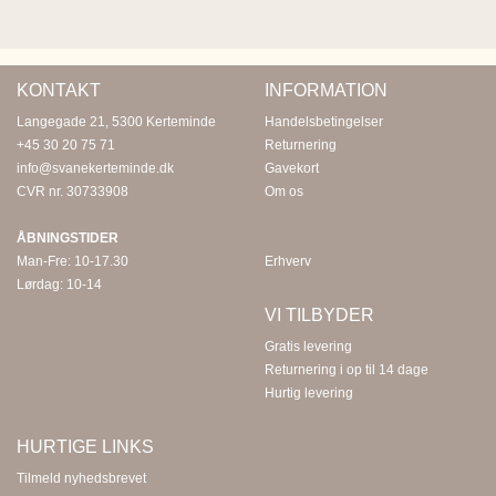
KONTAKT
INFORMATION
Langegade 21, 5300 Kerteminde
Handelsbetingelser
+45 30 20 75 71
Returnering
info@svanekerteminde.dk
Gavekort
CVR nr. 30733908
Om os
ÅBNINGSTIDER
Man-Fre: 10-17.30
Erhverv
Lørdag: 10-14
VI TILBYDER
Gratis levering
Returnering i op til 14 dage
Hurtig levering
HURTIGE LINKS
Tilmeld nyhedsbrevet