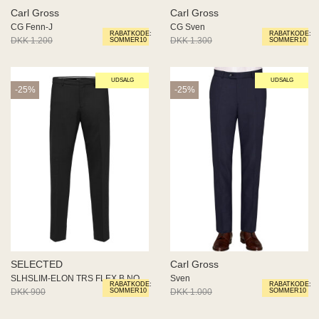
ME
Carl Gross
Carl Gross
EE M
CG Fenn-J
CG Sven
RABATKODE:
RABATKODE:
BEL
DKK 1.200
DKK 900
DKK 1.300
DKK 975
SOMMER10
SOMMER10
A
O MODA
UDSALG
UDSALG
-25%
-25%
SELECTED
Carl Gross
SLHSLIM-ELON TRS FLEX B NOOS
Sven
RABATKODE:
RABATKODE:
DKK 900
DKK 675
DKK 1.000
DKK 750
SOMMER10
SOMMER10