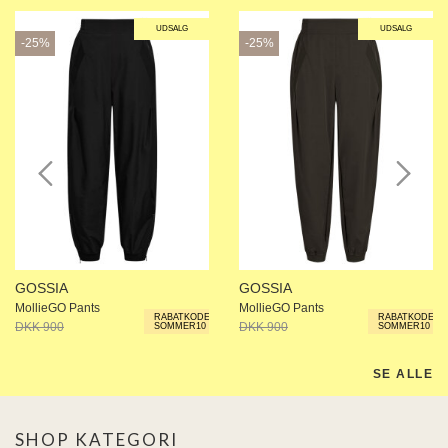
UDSALG
UDSALG
 END
-25%
-25%
ECTED
ID
MY
IGER
ME
WEEK
na Living
SIA
JDY
s
GOSSIA
GOSSIA
aard
MollieGO Pants
MollieGO Pants
US
RABATKODE:
RABATKODE:
DKK 900
DKK 675
DKK 900
DKK 675
SOMMER10
SOMMER10
RIM
PAIR
SE ALLE
Z
 BUTTON
SHOP KATEGORI
 de