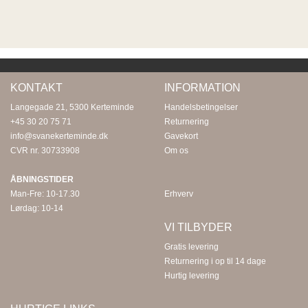
KONTAKT
INFORMATION
Langegade 21, 5300 Kerteminde
Handelsbetingelser
+45 30 20 75 71
Returnering
info@svanekerteminde.dk
Gavekort
CVR nr. 30733908
Om os
ÅBNINGSTIDER
Man-Fre: 10-17.30
Erhverv
Lørdag: 10-14
VI TILBYDER
Gratis levering
Returnering i op til 14 dage
Hurtig levering