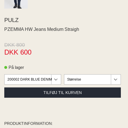
ME
EE M
BEL
PULZ
A
O MODA
PZEMMA HW Jeans Medium Straigh
DKK 800
DKK 600
På lager
PRODUKTINFORMATION: