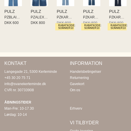
PULZ
PULZ
PULZ
PULZ
PULZ
PZBLAIR PANT
PZALEXI UHW JEANS WIDE LEG
PZKAROLINA HW JEANS STRAIGHTny
PZKAROLINA HW JEANS STRAIGHTny
PZKAROLINA HW JEANS STRAIGHTny
DKK 600
DKK 800
DKK 800
DKK 800
DKK 800
RABATKODE:
RABATKODE:
RABATKODE:
DKK 480
DKK 480
DKK 480
SOMMER10
SOMMER10
SOMMER10
KONTAKT
INFORMATION
Langegade 21, 5300 Kerteminde
Handelsbetingelser
+45 30 20 75 71
Returnering
info@svanekerteminde.dk
Gavekort
CVR nr. 30733908
Om os
ÅBNINGSTIDER
Man-Fre: 10-17.30
Erhverv
Lørdag: 10-14
VI TILBYDER