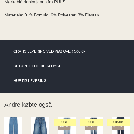
Mørkeblå denim jeans fra PULZ.
Materiale:
91% Bomuld, 6% Polyester, 3% Elastan
GRATIS LEVERING VED KØB OVER 500KR
RETURRET OP TIL 14 DAGE
HURTIG LEVERING
Andre købte også
UDSALG
UDSALG
UDSALG
-40%
-40%
-40%