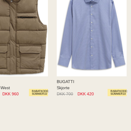
BUGATTI
-West
Skjorte
RABATKODE:
RABATKODE:
DKK 960
DKK 700
DKK 420
SOMMER10
SOMMER10