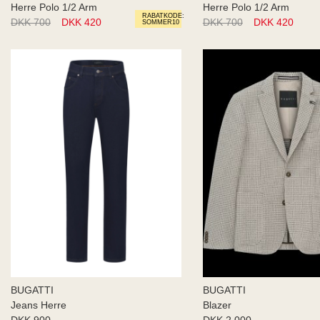
Herre Polo 1/2 Arm
Herre Polo 1/2 Arm
RABATKODE:
DKK 700
DKK 420
DKK 700
DKK 420
SOMMER10
BUGATTI
BUGATTI
Jeans Herre
Blazer
DKK 900
DKK 2.000