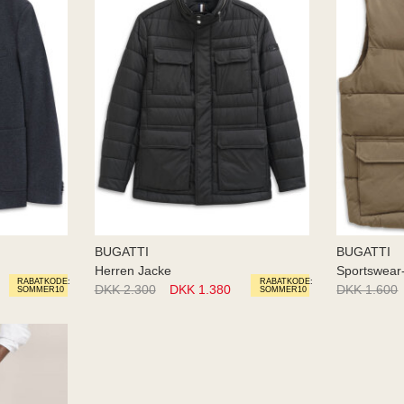
BUGATTI
BUGATTI
Herren Jacke
Sportswear
RABATKODE:
RABATKODE:
DKK 2.300
DKK 1.380
DKK 1.600
SOMMER10
SOMMER10