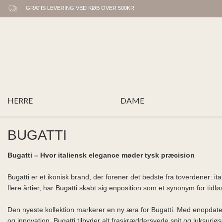
GRATIS LEVERING VED KØB OVER 500KR
HERRE
DAME
BUGATTI
Bugatti – Hvor italiensk elegance møder tysk præcision
Bugatti er et ikonisk brand, der forener det bedste fra toverdener: it
flere årtier, har Bugatti skabt sig enposition som et synonym for 
Den nyeste kollektion markerer en ny æra for Bugatti. Med enopdater
og innovation. Bugatti tilbyder alt fraskræddersyede snit og luksuriøse 