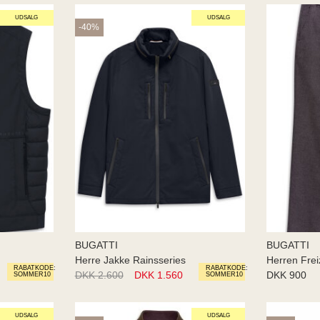
UDSALG
UDSALG
-40%
BUGATTI
BUGATTI
Herre Jakke Rainsseries
Herren Frei
RABATKODE:
RABATKODE:
DKK 2.600
DKK 1.560
DKK 900
SOMMER10
SOMMER10
UDSALG
UDSALG