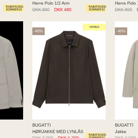
Herre Polo 1/2 Arm
Herre Polo 
RABATKODE:
RABATKODE:
DKK 800
DKK 480
DKK 900
SOMMER10
SOMMER10
UDSALG
-40%
-40%
BUGATTI
BUGATTI
HØRJAKKE MED LYNLÅS
Jakke
RABATKODE:
DKK 2.000
DKK 1.200
DKK 2.600
SOMMER10