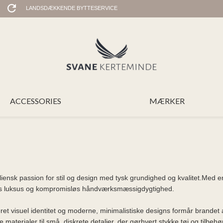
LANDSDÆKKENDE BYTTESERVICE
ACCESSORIES
MÆRKER
aliensk passion for stil og design med tysk grundighed og kvalitet.Med e
tidløs luksus og kompromisløs håndværksmæssigdygtighed.
et visuel identitet og moderne, minimalistiske designs formår brandet 
materialer til små, diskrete detaljer, der gørhvert stykke tøj og tilbehør