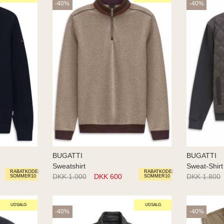
-40%
-40%
BUGATTI
BUGATTI
Sweatshirt
Sweat-Shirt
RABATKODE:
RABATKODE:
DKK 1.000
DKK 600
DKK 1.800
SOMMER10
SOMMER10
UDSALG
UDSALG
-40%
-40%