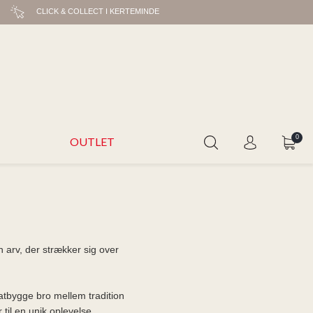
CLICK & COLLECT I KERTEMINDE
0
OUTLET
n arv, der strækker sig over
atbygge bro mellem tradition
 til en unik oplevelse.