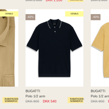
UDSALG
UDSALG
-40%
-40%
BUGATTI
BUGATTI
Polo 1/2 arm
Polo 1/2 ar
RABATKODE:
RABATKODE:
DKK 900
DKK 540
DKK 900
SOMMER10
SOMMER10