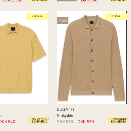
UDSALG
UDSALG
-40%
BUGATTI
m
Strikjakke
RABATKODE:
RABATKODE:
DKK 540
DKK 950
DKK 570
SOMMER10
SOMMER10