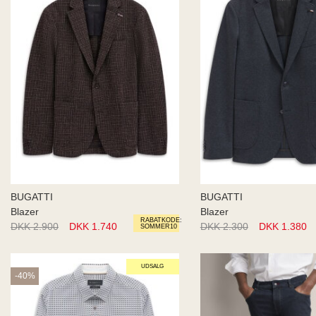
BUGATTI
BUGATTI
Blazer
Blazer
RABATKODE:
DKK 2.900
DKK 1.740
DKK 2.300
DKK 1.380
SOMMER10
UDSALG
-40%