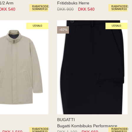
1/2 Arm
Fritidsbuks Herre
RABATKODE:
RABATKODE:
DKK 540
DKK 900
DKK 540
SOMMER10
SOMMER10
UDSALG
UDSALG
-40%
BUGATTI
Bugatti Kombibuks Performance
RABATKODE:
RABATKODE:
DKK 1.560
DKK 1.100
DKK 660
SOMMER10
SOMMER10