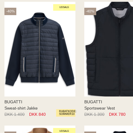
UDSALG
-40%
-40%
BUGATTI
BUGATTI
Sweat-shirt Jakke
Sportswear Vest
RABATKODE:
DKK 1.400
DKK 840
DKK 1.300
DKK 780
SOMMER10
UDSALG