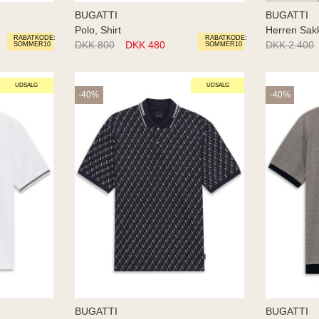
BUGATTI
BUGATTI
Polo, Shirt
Herren Sak
RABATKODE:
RABATKODE:
DKK 800
DKK 480
DKK 2.400
SOMMER10
SOMMER10
UDSALG
UDSALG
-40%
-40%
BUGATTI
BUGATTI