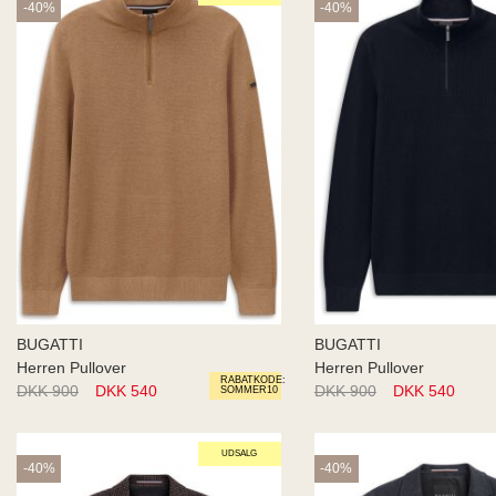
-40%
-40%
BUGATTI
BUGATTI
Herren Pullover
Herren Pullover
RABATKODE:
DKK 900
DKK 540
DKK 900
DKK 540
SOMMER10
UDSALG
-40%
-40%