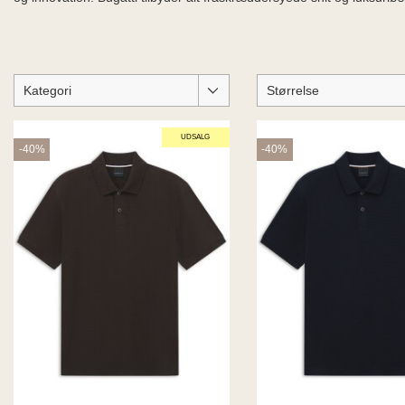
Kategori
Størrelse
UDSALG
-40%
-40%