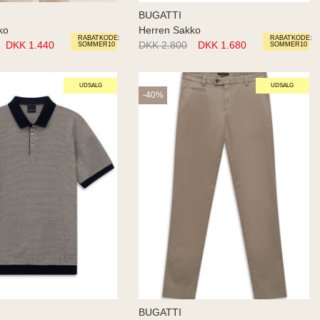
BUGATTI
ko
Herren Sakko
RABATKODE:
RABATKODE:
DKK 1.440
DKK 2.800
DKK 1.680
SOMMER10
SOMMER10
UDSALG
UDSALG
-40%
BUGATTI