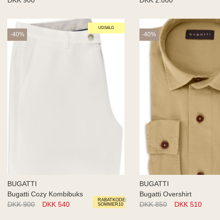
UDSALG
-40%
-40%
BUGATTI
BUGATTI
Bugatti Cozy Kombibuks
Bugatti Overshirt
RABATKODE:
DKK 900
DKK 540
DKK 850
DKK 510
SOMMER10