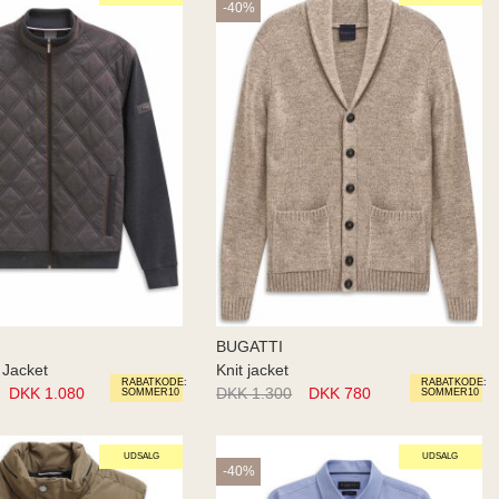
-40%
BUGATTI
 Jacket
Knit jacket
RABATKODE:
RABATKODE:
DKK 1.080
DKK 1.300
DKK 780
SOMMER10
SOMMER10
UDSALG
UDSALG
-40%