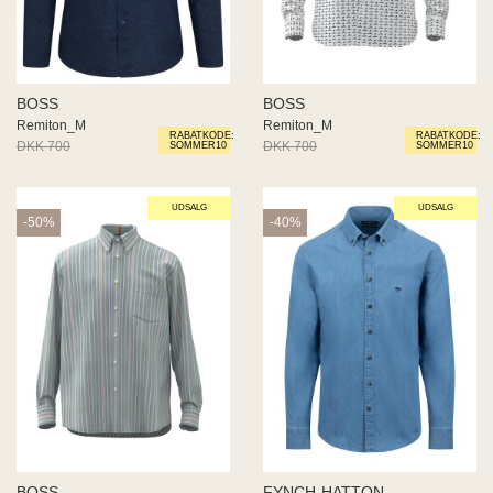
BOSS
BOSS
Remiton_M
Remiton_M
RABATKODE:
RABATKODE:
DKK 700
DKK 350
DKK 700
DKK 350
SOMMER10
SOMMER10
UDSALG
UDSALG
-50%
-40%
BOSS
FYNCH-HATTON