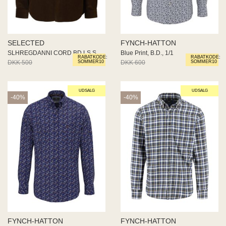
SELECTED
FYNCH-HATTON
SLHREGDANNI CORD BD LS SHIRT N
Blue Print, B.D., 1/1
RABATKODE:
RABATKODE:
DKK 500
DKK 300
DKK 600
DKK 360
SOMMER10
SOMMER10
UDSALG
UDSALG
-40%
-40%
FYNCH-HATTON
FYNCH-HATTON