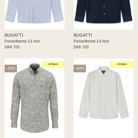
 END
ECTED
ID
MY
BUGATTI
BUGATTI
IGER
Freizeithemd 1/1 Arm
Freizeithemd 1/1 Arm
ME
DKK 700
DKK 700
WEEK
na Living
UDSALG
UDSALG
-40%
-40%
SIA
JDY
s
aard
US
RIM
PAIR
Z
 BUTTON
 de