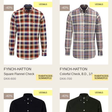
UDSALG
UDSALG
-40%
-40%
FYNCH-HATTON
FYNCH-HATTON
Square Flannel Check
Colorful Check, B.D., 1/1
RABATKODE:
RABATKODE:
DKK 600
DKK 360
DKK 700
DKK 420
SOMMER10
SOMMER10
UDSALG
UDSALG
-40%
-40%