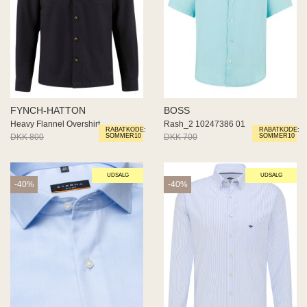
FYNCH-HATTON
BOSS
Heavy Flannel Overshirt
Rash_2 10247386 01
RABATKODE:
RABATKODE:
DKK 800
DKK 480
DKK 700
DKK 350
SOMMER10
SOMMER10
UDSALG
UDSALG
-40%
-40%