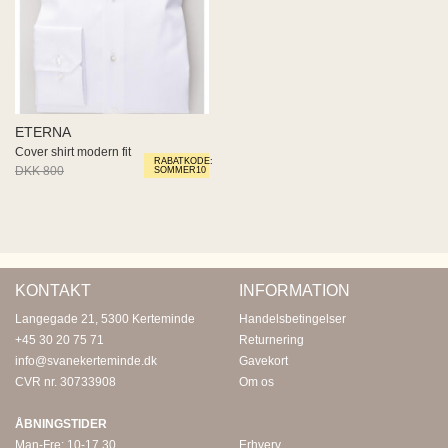
ETERNA
Cover shirt modern fit
RABATKODE:
DKK 800
DKK 480
SOMMER10
KONTAKT
INFORMATION
Langegade 21, 5300 Kerteminde
Handelsbetingelser
+45 30 20 75 71
Returnering
info@svanekerteminde.dk
Gavekort
CVR nr. 30733908
Om os
ÅBNINGSTIDER
Man-Fre: 10-17.30
Erhverv