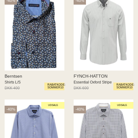
-40%
-40%
Berntsen
FYNCH-HATTON
Shirts L/S
Essential Oxford Stripe
RABATKODE:
RABATKODE:
DKK 400
DKK 240
DKK 600
DKK 360
SOMMER10
SOMMER10
UDSALG
UDSALG
-40%
-40%