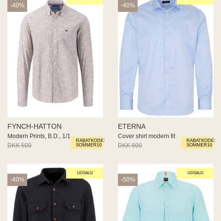
-40%
-40%
FYNCH-HATTON
ETERNA
Modern Prints, B.D., 1/1
Cover shirt modern fit
RABATKODE:
RABATKODE:
DKK 500
DKK 300
DKK 800
DKK 480
SOMMER10
SOMMER10
UDSALG
UDSALG
-40%
-50%