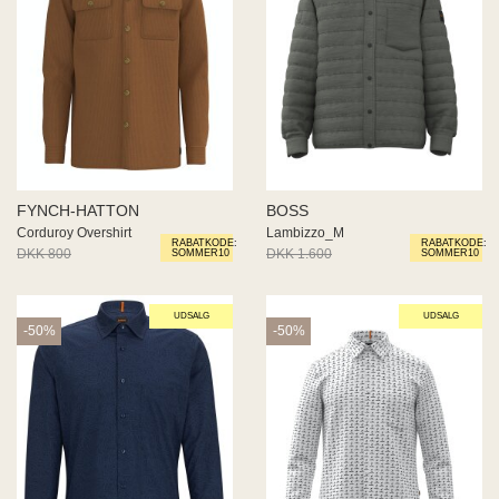
FYNCH-HATTON
BOSS
Corduroy Overshirt
Lambizzo_M
RABATKODE:
RABATKODE:
DKK 800
DKK 480
DKK 1.600
DKK 800
SOMMER10
SOMMER10
UDSALG
UDSALG
-50%
-50%