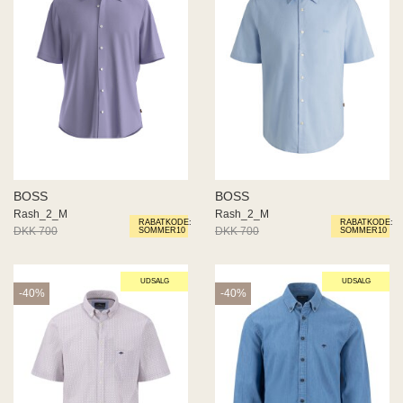
BOSS
BOSS
Rash_2_M
Rash_2_M
RABATKODE:
RABATKODE:
DKK 700
DKK 350
DKK 700
DKK 350
SOMMER10
SOMMER10
UDSALG
UDSALG
-40%
-40%