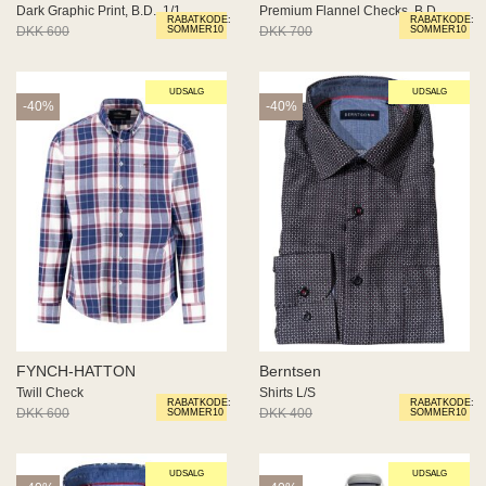
Dark Graphic Print, B.D., 1/1
Premium Flannel Checks, B.D.
RABATKODE:
RABATKODE:
DKK 600
DKK 360
DKK 700
DKK 420
SOMMER10
SOMMER10
UDSALG
UDSALG
-40%
-40%
FYNCH-HATTON
Berntsen
Twill Check
Shirts L/S
RABATKODE:
RABATKODE:
DKK 600
DKK 360
DKK 400
DKK 240
SOMMER10
SOMMER10
UDSALG
UDSALG