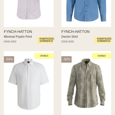
FYNCH-HATTON
FYNCH-HATTON
Minimal Poplin Print
Denim Shirt
RABATKODE:
RABATKODE:
DKK 600
DKK 360
DKK 600
DKK 360
SOMMER10
SOMMER10
UDSALG
UDSALG
-50%
-50%