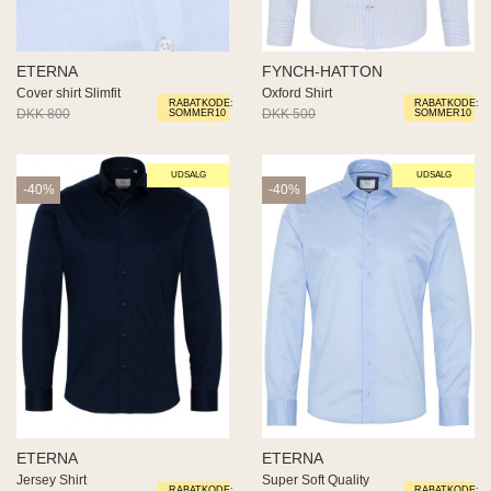
ETERNA
FYNCH-HATTON
Cover shirt Slimfit
Oxford Shirt
RABATKODE:
RABATKODE:
DKK 800
DKK 480
DKK 500
DKK 300
SOMMER10
SOMMER10
UDSALG
UDSALG
-40%
-40%
ETERNA
ETERNA
Jersey Shirt
Super Soft Quality
RABATKODE:
RABATKODE: