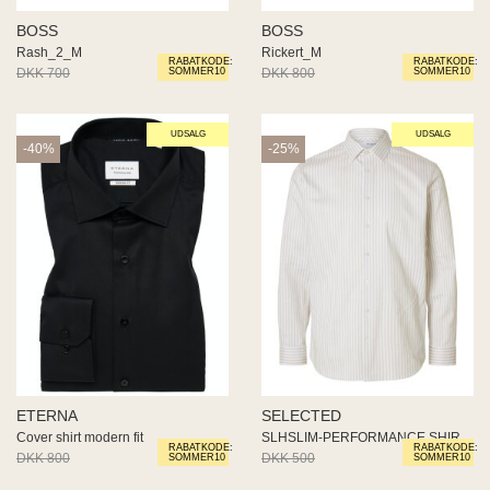
BOSS
BOSS
Rash_2_M
Rickert_M
RABATKODE:
RABATKODE:
DKK 700
DKK 350
DKK 800
DKK 400
SOMMER10
SOMMER10
UDSALG
UDSALG
-40%
-25%
ETERNA
SELECTED
Cover shirt modern fit
SLHSLIM-PERFORMANCE SHIRT LS N
RABATKODE:
RABATKODE:
DKK 800
DKK 480
DKK 500
DKK 375
SOMMER10
SOMMER10