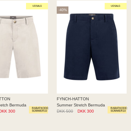
UDSALG
UDSALG
-40%
TTON
FYNCH-HATTON
retch Bermuda
Summer Stretch Bermuda
RABATKODE:
RABATKODE:
DKK 300
DKK 500
DKK 300
SOMMER10
SOMMER10