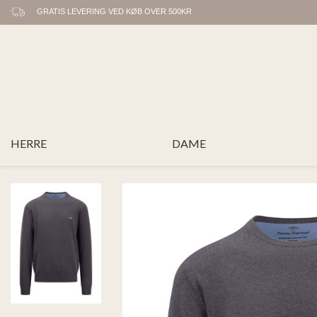
GRATIS LEVERING VED KØB OVER 500KR
HERRE
DAME