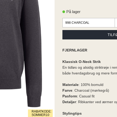
På lager
FJERNLAGER
Klassisk O-Neck Strik
En tidløs og alsidig striktrøje i r
både hverdagsbrug og mere form
Materiale
: 100% bomuld
Farve
: Charcoal (mørkegrå)
Pasform
: Casual fit
Detaljer
: Ribkanter ved ærmer o
RABATKODE:
Stylingtips
SOMMER10