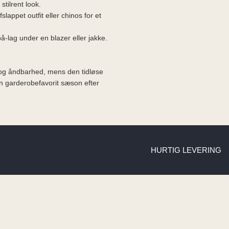
stilrent look.
lappet outfit eller chinos for et
å-lag under en blazer eller jakke.
og åndbarhed, mens den tidløse
en garderobefavorit sæson efter
HURTIG LEVERING