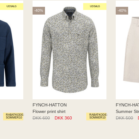
UDSALG
UDSALG
-40%
-40%
FYNCH-HATTON
FYNCH-HA
Flower print shirt
Summer St
RABATKODE:
RABATKODE:
DKK 600
DKK 360
DKK 500
SOMMER10
SOMMER10