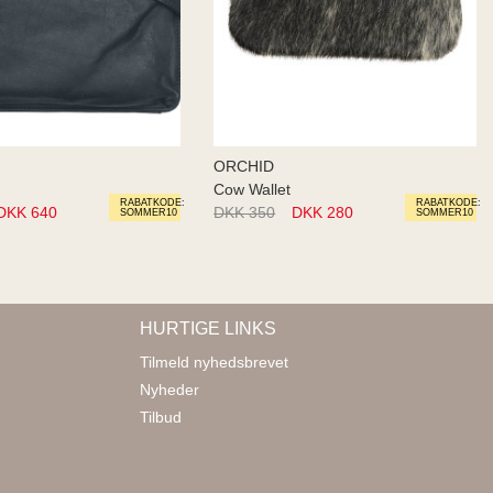
ORCHID
Cow Wallet
RABATKODE:
RABATKODE:
DKK 640
DKK 350
DKK 280
SOMMER10
SOMMER10
HURTIGE LINKS
Tilmeld nyhedsbrevet
Nyheder
Tilbud