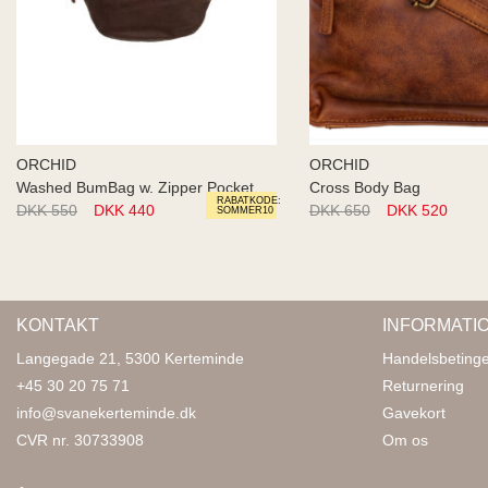
ORCHID
ORCHID
Washed BumBag w. Zipper Pocket
Cross Body Bag
RABATKODE:
DKK 550
DKK 440
DKK 650
DKK 520
SOMMER10
KONTAKT
INFORMATI
Langegade 21, 5300 Kerteminde
Handelsbetinge
+45 30 20 75 71
Returnering
info@svanekerteminde.dk
Gavekort
CVR nr. 30733908
Om os