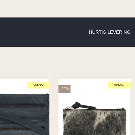
HURTIG LEVERING
UDSALG
UDSALG
-20%