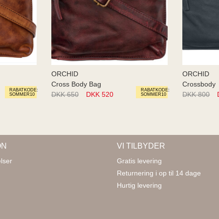
ORCHID
ORCHID
Cross Body Bag
Crossbody
RABATKODE:
RABATKODE:
DKK 650
DKK 520
DKK 800
SOMMER10
SOMMER10
ON
VI TILBYDER
lser
Gratis levering
Returnering i op til 14 dage
Hurtig levering