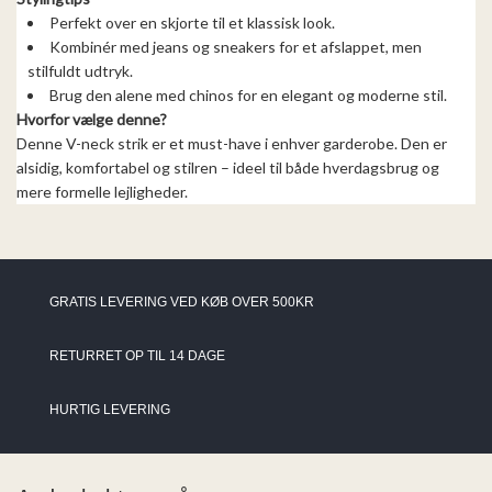
Perfekt over en skjorte til et klassisk look.
Kombinér med jeans og sneakers for et afslappet, men
stilfuldt udtryk.
Brug den alene med chinos for en elegant og moderne stil.
Hvorfor vælge denne?
Denne V-neck strik er et must-have i enhver garderobe. Den er
alsidig, komfortabel og stilren – ideel til både hverdagsbrug og
mere formelle lejligheder.
GRATIS LEVERING VED KØB OVER 500KR
RETURRET OP TIL 14 DAGE
HURTIG LEVERING