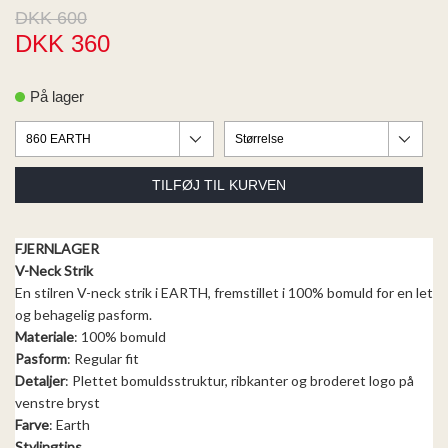
ME
DKK 600
EE M
DKK 360
BEL
A
O MODA
På lager
FJERNLAGER
V-Neck Strik
En stilren V-neck strik i EARTH, fremstillet i 100% bomuld for en let
og behagelig pasform.
Materiale
: 100% bomuld
Pasform
: Regular fit
Detaljer
: Plettet bomuldsstruktur, ribkanter og broderet logo på
venstre bryst
Farve
: Earth
Stylingtips