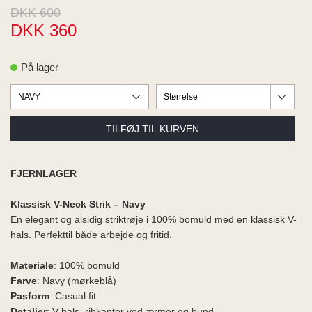
ME
DKK 600
EE M
DKK 360
BEL
A
O MODA
På lager
FJERNLAGER
Klassisk V-Neck Strik – Navy
En elegant og alsidig striktrøje i 100% bomuld med en klassisk V-
hals. Perfekttil både arbejde og fritid.
Materiale
: 100% bomuld
Farve
: Navy (mørkeblå)
Pasform
: Casual fit
Detaljer
: V-hals, ribkanter ved ærmer og bund