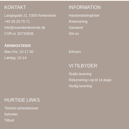
KONTAKT
INFORMATION
Langegade 21, 5300 Kerteminde
Handelsbetingelser
+45 30 20 75 71
Returnering
info@svanekerteminde.dk
Gavekort
CVR nr. 30733908
Om os
ÅBNINGSTIDER
Man-Fre: 10-17.30
Erhverv
Lørdag: 10-14
VI TILBYDER
Gratis levering
Returnering i op til 14 dage
Hurtig levering
HURTIGE LINKS
Tilmeld nyhedsbrevet
Nyheder
Tilbud