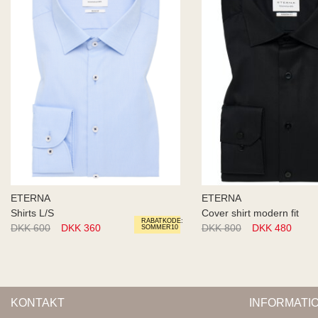
ETERNA
ETERNA
Shirts L/S
Cover shirt modern fit
RABATKODE:
DKK 600
DKK 360
DKK 800
DKK 480
SOMMER10
KONTAKT
INFORMATI