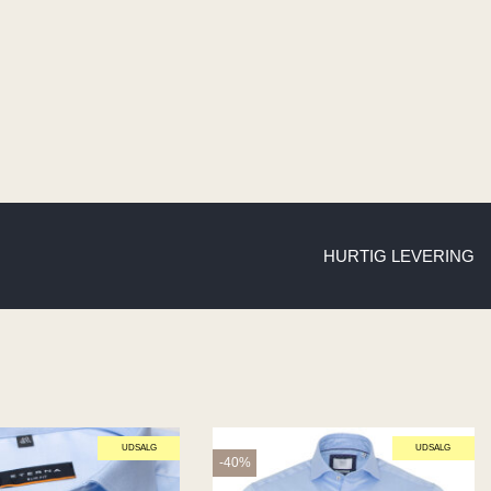
HURTIG LEVERING
UDSALG
UDSALG
-40%