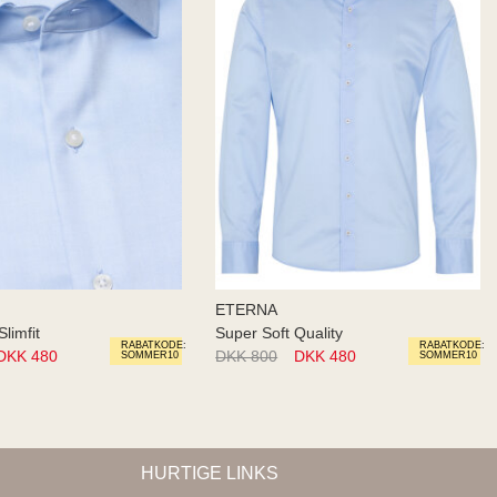
ETERNA
Slimfit
Super Soft Quality
RABATKODE:
RABATKODE:
DKK 480
DKK 800
DKK 480
SOMMER10
SOMMER10
HURTIGE LINKS