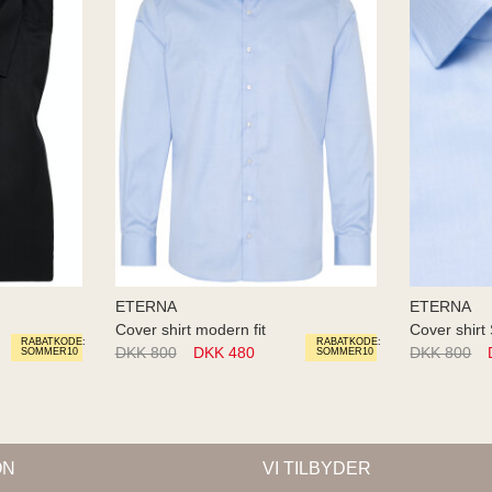
ETERNA
ETERNA
Cover shirt modern fit
Cover shirt 
RABATKODE:
RABATKODE:
DKK 800
DKK 480
DKK 800
SOMMER10
SOMMER10
ON
VI TILBYDER