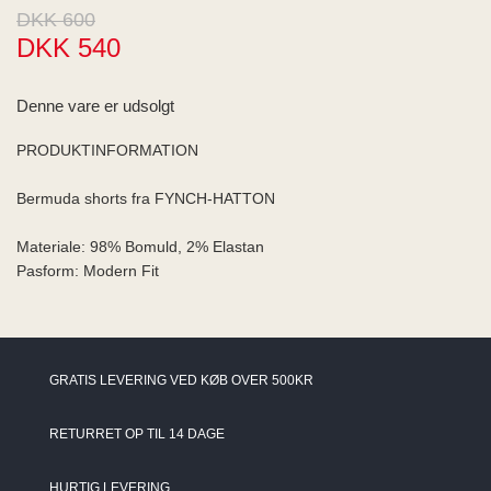
ME
DKK 600
EE M
DKK 540
BEL
A
O MODA
Denne vare er udsolgt
PRODUKTINFORMATION
Bermuda shorts fra FYNCH-HATTON
Materiale: 98% Bomuld, 2% Elastan
Pasform: Modern Fit
GRATIS LEVERING VED KØB OVER 500KR
RETURRET OP TIL 14 DAGE
HURTIG LEVERING