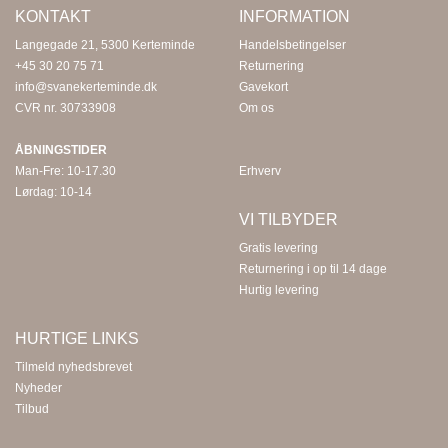
KONTAKT
INFORMATION
Langegade 21, 5300 Kerteminde
Handelsbetingelser
+45 30 20 75 71
Returnering
info@svanekerteminde.dk
Gavekort
CVR nr. 30733908
Om os
ÅBNINGSTIDER
Man-Fre: 10-17.30
Erhverv
Lørdag: 10-14
VI TILBYDER
Gratis levering
Returnering i op til 14 dage
Hurtig levering
HURTIGE LINKS
Tilmeld nyhedsbrevet
Nyheder
Tilbud