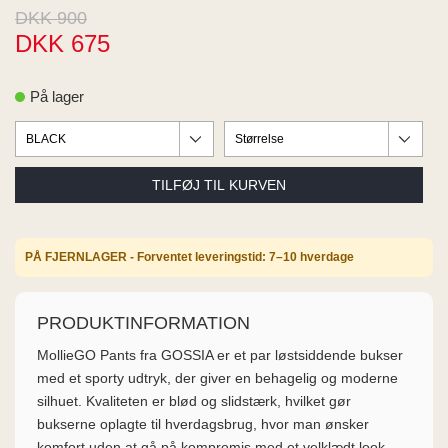
ME
DKK 900
EE M
DKK 675
BEL
A
O MODA
På lager
PÅ FJERNLAGER - Forventet leveringstid: 7–10 hverdage
PRODUKTINFORMATION
MollieGO Pants fra GOSSIA er et par løstsiddende bukser
med et sporty udtryk, der giver en behagelig og moderne
silhuet. Kvaliteten er blød og slidstærk, hvilket gør
bukserne oplagte til hverdagsbrug, hvor man ønsker
komfort uden at gå på kompromis med et velklædt look.