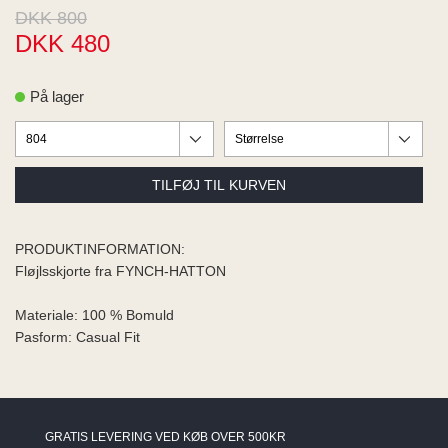
ME
DKK 800
EE M
DKK 480
BEL
A
O MODA
På lager
PRODUKTINFORMATION:
Fløjlsskjorte fra FYNCH-HATTON
Materiale: 100 % Bomuld
Pasform: Casual Fit
GRATIS LEVERING VED KØB OVER 500KR