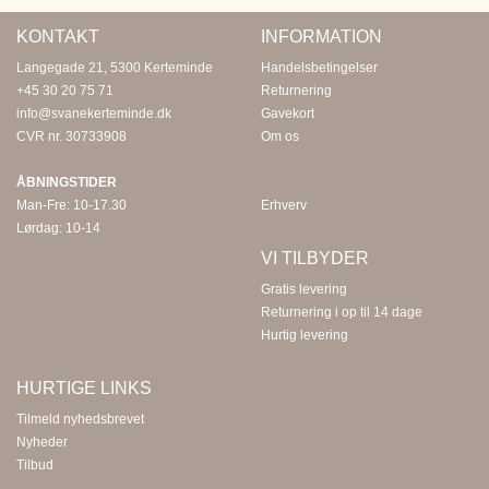
KONTAKT
INFORMATION
Langegade 21, 5300 Kerteminde
Handelsbetingelser
+45 30 20 75 71
Returnering
info@svanekerteminde.dk
Gavekort
CVR nr. 30733908
Om os
ÅBNINGSTIDER
Man-Fre: 10-17.30
Erhverv
Lørdag: 10-14
VI TILBYDER
Gratis levering
Returnering i op til 14 dage
Hurtig levering
HURTIGE LINKS
Tilmeld nyhedsbrevet
Nyheder
Tilbud