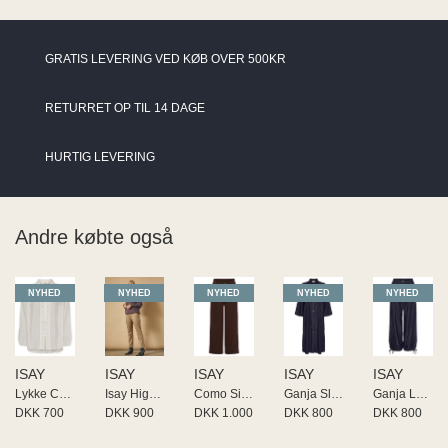
GRATIS LEVERING VED KØB OVER 500KR
RETURRET OP TIL 14 DAGE
HURTIG LEVERING
Andre købte også
NYHED
NYHED
NYHED
NYHED
NYHED
ISAY
ISAY
ISAY
ISAY
ISAY
Lykke Colar Shirt
Isay Highwaist Chino
Como Sit Twill Pant
Ganja Sleeve Dress
Ganja Loose Pant
DKK 700
DKK 900
DKK 1.000
DKK 800
DKK 800