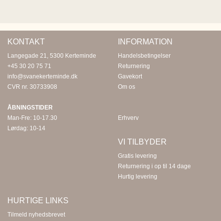
KONTAKT
INFORMATION
Langegade 21, 5300 Kerteminde
Handelsbetingelser
+45 30 20 75 71
Returnering
info@svanekerteminde.dk
Gavekort
CVR nr. 30733908
Om os
ÅBNINGSTIDER
Man-Fre: 10-17.30
Erhverv
Lørdag: 10-14
VI TILBYDER
Gratis levering
Returnering i op til 14 dage
Hurtig levering
HURTIGE LINKS
Tilmeld nyhedsbrevet