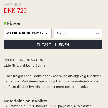
ME
DKK 900
EE M
DKK 720
BEL
A
O MODA
På lager
PRODUKTINFORMATION:
Lido Straight Long Jeans
Lido Straight Long Jeans er et klassisk og alsidigt valg til enhver
garderobe. Med deres lige snit og komfortable materiale er de
perfekte til både hverdagsbrug og mere polerede looks.
Materialer og Kvalitet
Materiale
: 67 % bomuld, 29 % polyester, 4 % elastan