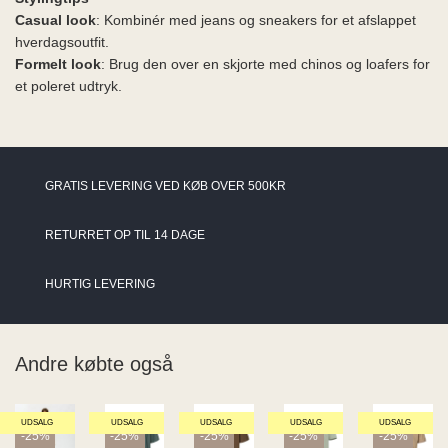
Casual look
: Kombinér med jeans og sneakers for et afslappet
hverdagsoutfit.
Formelt look
: Brug den over en skjorte med chinos og loafers for
et poleret udtryk.
GRATIS LEVERING VED KØB OVER 500KR
RETURRET OP TIL 14 DAGE
HURTIG LEVERING
Andre købte også
UDSALG
UDSALG
UDSALG
UDSALG
UDSALG
-25%
-25%
-25%
-25%
-25%