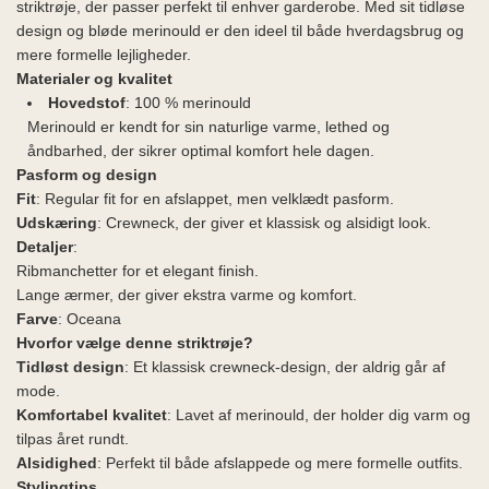
striktrøje, der passer perfekt til enhver garderobe. Med sit tidløse
design og bløde merinould er den ideel til både hverdagsbrug og
mere formelle lejligheder.
Materialer og kvalitet
Hovedstof
: 100 % merinould
Merinould er kendt for sin naturlige varme, lethed og
åndbarhed, der sikrer optimal komfort hele dagen.
Pasform og design
Fit
: Regular fit for en afslappet, men velklædt pasform.
Udskæring
: Crewneck, der giver et klassisk og alsidigt look.
Detaljer
:
Ribmanchetter for et elegant finish.
Lange ærmer, der giver ekstra varme og komfort.
Farve
: Oceana
Hvorfor vælge denne striktrøje?
Tidløst design
: Et klassisk crewneck-design, der aldrig går af
mode.
Komfortabel kvalitet
: Lavet af merinould, der holder dig varm og
tilpas året rundt.
Alsidighed
: Perfekt til både afslappede og mere formelle outfits.
Stylingtips