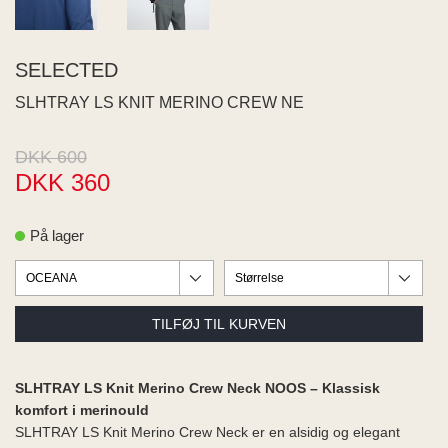
ME
EE M
BEL
SELECTED
A
O MODA
SLHTRAY LS KNIT MERINO CREW NE
DKK 600
DKK 360
På lager
SLHTRAY LS Knit Merino Crew Neck NOOS – Klassisk
komfort i merinould
SLHTRAY LS Knit Merino Crew Neck er en alsidig og elegant