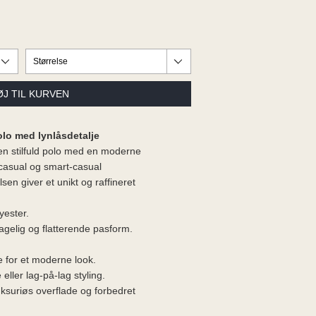
lo med lynlåsdetalje
 stilfuld polo med en moderne
e casual og smart-casual
lsen giver et unikt og raffineret
yester.
hagelig og flatterende pasform.
 for et moderne look.
eller lag-på-lag styling.
uksuriøs overflade og forbedret