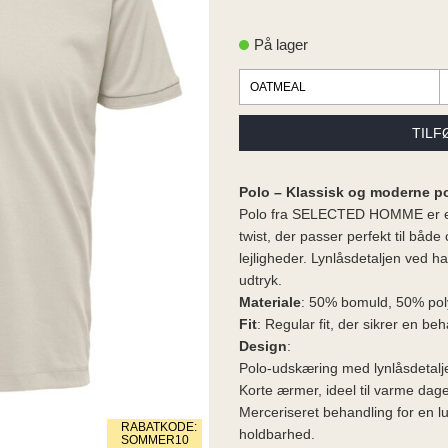
På lager
Polo – Klassisk og moderne po
Polo fra SELECTED HOMME er en
twist, der passer perfekt til båd
lejligheder. Lynlåsdetaljen ved ha
udtryk.
Materiale
: 50% bomuld, 50% pol
Fit
: Regular fit, der sikrer en be
Design
:
Polo-udskæring med lynlåsdetalje
Korte ærmer, ideel til varme dage 
Merceriseret behandling for en l
RABATKODE:
holdbarhed.
SOMMER10