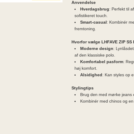
Anvendelse
Hverdagsbrug
: Perfekt til
sofistikeret touch.
Smart-casual
: Kombinér med
fremtoning.
Hvorfor vælge LHFAVE ZIP SS 
Moderne design
: Lynlåsdet
af den klassiske polo.
Komfortabel pasform
: Regu
høj komfort.
Alsidighed
: Kan styles op el
Stylingtips
Brug den med mørke jeans og
Kombinér med chinos og en bla