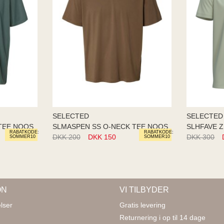
SELECTED
SELECTED
TEE NOOS
SLMASPEN SS O-NECK TEE NOOS
SLHFAVE Z
RABATKODE:
RABATKODE:
DKK 200
DKK 150
DKK 300
SOMMER10
SOMMER10
ON
VI TILBYDER
lser
Gratis levering
Returnering i op til 14 dage