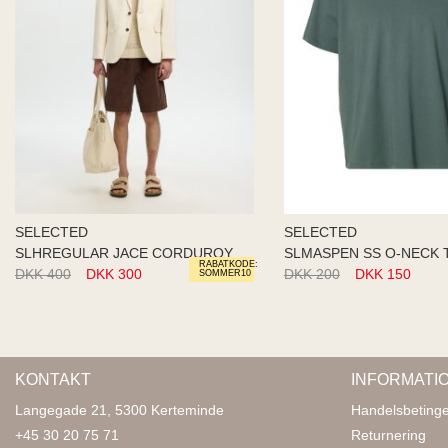
SELECTED
SELECTED
SLHREGULAR JACE CORDUROY SHORT
SLMASPEN SS O-NECK 
RABATKODE:
DKK 400
DKK 300
DKK 200
DKK 150
SOMMER10
KONTAKT
INFORMATI
Langegade 21, 5300 Kerteminde
Handelsbetinge
+45 30 20 75 71
Returnering