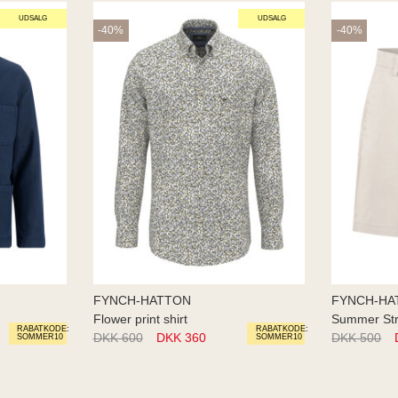
UDSALG
UDSALG
-40%
-40%
FYNCH-HATTON
FYNCH-HA
Flower print shirt
Summer St
RABATKODE:
RABATKODE:
DKK 600
DKK 360
DKK 500
SOMMER10
SOMMER10