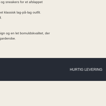
og sneakers for et afslappet
t klassisk lag-på-lag outfit.
d.
sign og en let bomuldskvalitet, der
 garderobe.
HURTIG LEVERING