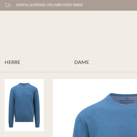
GRATIS LEVERING VED KØB OVER 500KR
HERRE
DAME