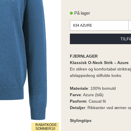
På lager
FJERNLAGER
Klassisk O-Neck Strik – Azure
En stilren og komfortabel striktrø
afslappedeog stilfulde looks.
Materiale
: 100% bomuld
Farve
: Azure (blå)
Pasform
: Casual fit
Detaljer
: Ribkanter ved ærmer o
Stylingtips
RABATKODE:
SOMMER10