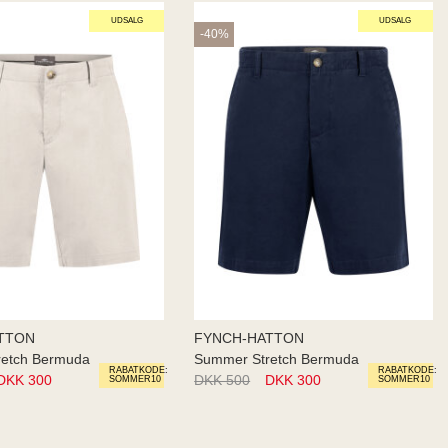
UDSALG
UDSALG
-40%
TTON
FYNCH-HATTON
retch Bermuda
Summer Stretch Bermuda
RABATKODE:
RABATKODE:
DKK 300
DKK 500
DKK 300
SOMMER10
SOMMER10