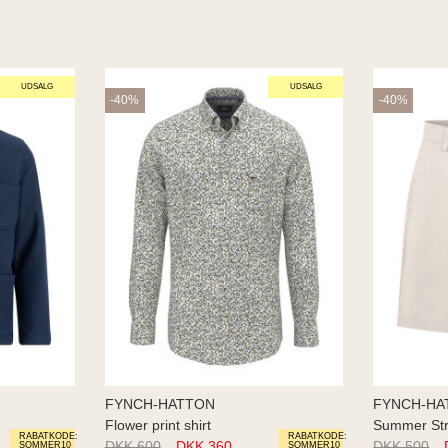
UDSALG
UDSALG
-40%
-40%
FYNCH-HATTON
FYNCH-HA
Flower print shirt
Summer St
RABATKODE:
RABATKODE:
DKK 600
DKK 360
DKK 500
SOMMER10
SOMMER10