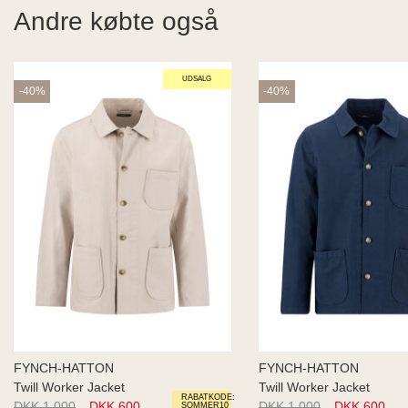
Andre købte også
UDSALG
-40%
-40%
FYNCH-HATTON
FYNCH-HATTON
Twill Worker Jacket
Twill Worker Jacket
RABATKODE:
DKK 1.000
DKK 600
DKK 1.000
DKK 600
SOMMER10