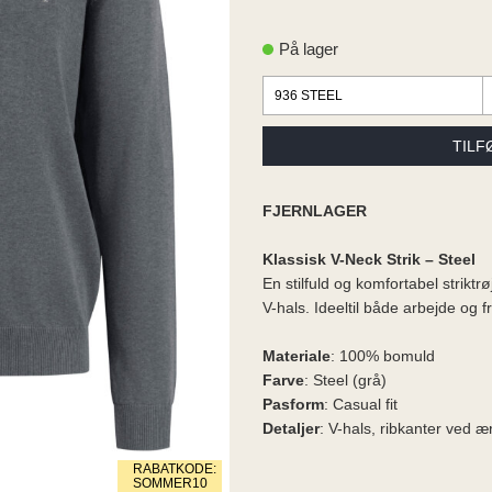
På lager
FJERNLAGER
Klassisk V-Neck Strik – Steel
En stilfuld og komfortabel strikt
V-hals. Ideeltil både arbejde og fri
Materiale
: 100% bomuld
Farve
: Steel (grå)
Pasform
: Casual fit
Detaljer
: V-hals, ribkanter ved 
RABATKODE:
SOMMER10