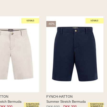
UDSALG
UDSALG
-40%
TTON
FYNCH-HATTON
retch Bermuda
Summer Stretch Bermuda
RABATKODE:
RABATKODE:
DKK 300
DKK 500
DKK 300
SOMMER10
SOMMER10