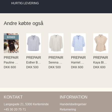
HURTIG LEVERING
Andre købte også
NYHED
PREPAIR
PREPAIR
PREPAIR
PREPAIR
PREPAIR
Pauline Skirt
Esther Blouse
Serena Blouse
Harriet Blouse
Kaya Blouse
DKK 600
DKK 500
DKK 500
DKK 600
DKK 600
KONTAKT
INFORMATION
Langegade 21, 5300 Kerteminde
Handelsbetingelser
+45 30 20 75 71
Returnering