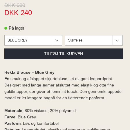
ME
DKK 600
EE M
DKK 240
BEL
A
O MODA
På lager
Hekla Blouse – Blue Grey
En smuk og afslappet skjortebluse i et elegant leopardprint.
Designet med lange ærmer afsluttet med elastik og otte fine
guldknapper, der giver et feminint touch. Den gennemknappede
model er let længere bagpå for en flatterende pasform.
Materiale
: 80% viskose, 20% polyamid
Farve
: Blue Grey
Pasform
: Løs og komfortabel
Detaljer
: Leopardprint, elastik ved ærmerne, guldknapper