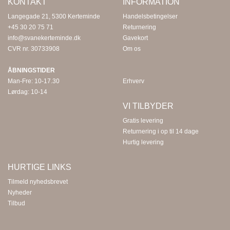
KONTAKT
INFORMATION
Langegade 21, 5300 Kerteminde
Handelsbetingelser
+45 30 20 75 71
Returnering
info@svanekerteminde.dk
Gavekort
CVR nr. 30733908
Om os
ÅBNINGSTIDER
Man-Fre: 10-17.30
Erhverv
Lørdag: 10-14
VI TILBYDER
Gratis levering
Returnering i op til 14 dage
Hurtig levering
HURTIGE LINKS
Tilmeld nyhedsbrevet
Nyheder
Tilbud