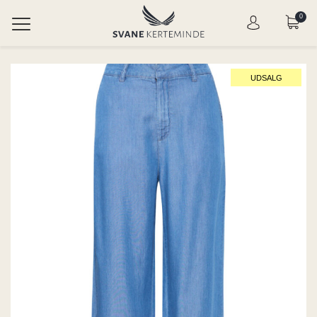
0
UDSALG
DAME
RRE
UDSALG
S
HERRE
GAARD
UDSALG
S
ATTI
L GROSS
RNA
CH-
TON
DENMANN