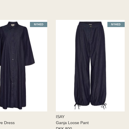
NYHED
NYHED
ISAY
ve Dress
Ganja Loose Pant
DKK 800