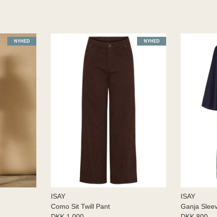
NYHED
NYHED
ISAY
ISAY
Como Sit Twill Pant
Ganja Slee
DKK 1.000
DKK 800