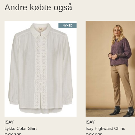
Andre købte også
NYHED
ISAY
ISAY
Lykke Colar Shirt
Isay Highwaist Chino
DKK 700
DKK 900