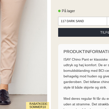
På lager
PRODUKTINFORMAT
ISAY Chino Pant er klassisk
udtryk og høj komfort. De er 
bomuldsblanding med BCI-cert
behagelig mod huden og giver 
garderoben. Det tidløse chi
style til både skjorte og strik.
Med deres regular fit får du 
uden at stramme. Det strækba
RABATKODE:
SOMMER10