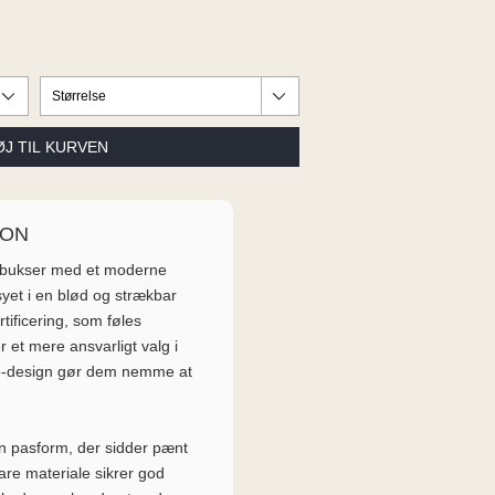
ION
e bukser med et moderne
syet i en blød og strækbar
ificering, som føles
et mere ansvarligt valg i
no-design gør dem nemme at
en pasform, der sidder pænt
re materiale sikrer god