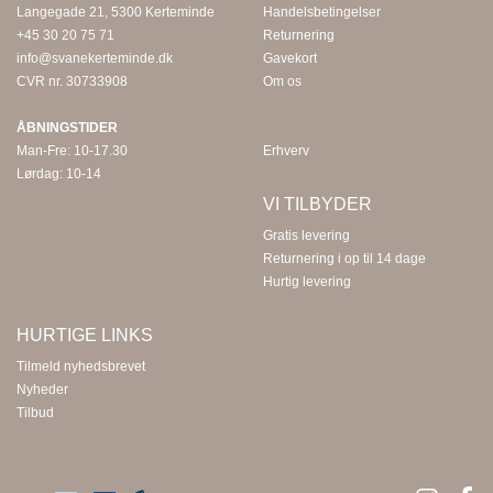
Langegade 21, 5300 Kerteminde
Handelsbetingelser
+45 30 20 75 71
Returnering
info@svanekerteminde.dk
Gavekort
CVR nr. 30733908
Om os
ÅBNINGSTIDER
Man-Fre: 10-17.30
Erhverv
Lørdag: 10-14
VI TILBYDER
Gratis levering
Returnering i op til 14 dage
Hurtig levering
HURTIGE LINKS
Tilmeld nyhedsbrevet
Nyheder
Tilbud