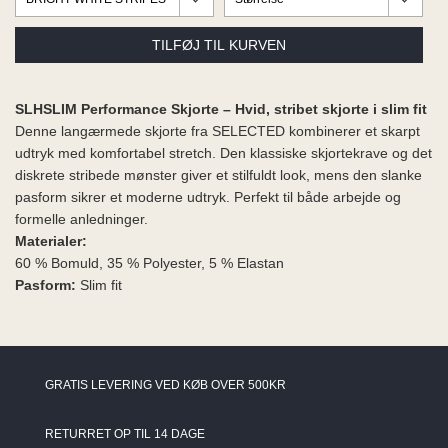
ME
EE M
BEL
A
O MODA
SLHSLIM Performance Skjorte – Hvid, stribet skjorte i slim fit
Denne langærmede skjorte fra SELECTED kombinerer et skarpt
udtryk med komfortabel stretch. Den klassiske skjortekrave og det
diskrete stribede mønster giver et stilfuldt look, mens den slanke
pasform sikrer et moderne udtryk. Perfekt til både arbejde og
formelle anledninger.
Materialer:
60 % Bomuld, 35 % Polyester, 5 % Elastan
Pasform:
Slim fit
GRATIS LEVERING VED KØB OVER 500KR
RETURRET OP TIL 14 DAGE