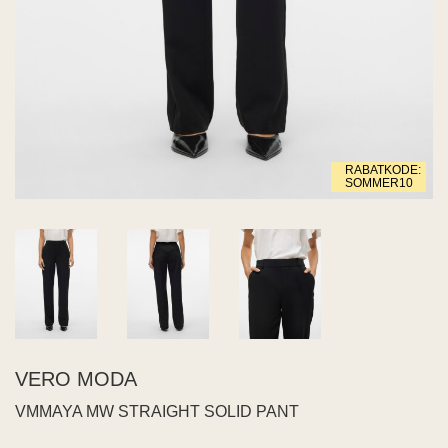
 END
ECTED
ID
MY
IGER
ME
RABATKODE:
WEEK
SOMMER10
na Living
SIA
JDY
s
aard
US
RIM
PAIR
VERO MODA
Z
VMMAYA MW STRAIGHT SOLID PANT
 BUTTON
 de