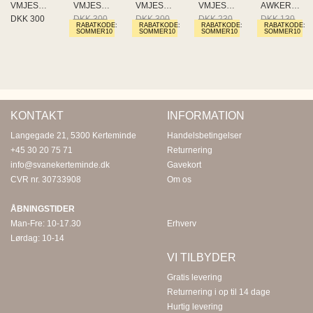
VMJESMILO 3/4 LOOSE BLAZER NOO
VMJESMILO 3/4 LOOSE BLAZER NOO
VMJESMILO 3/4 LOOSE BLAZER NOO
VMJESMILO ANKLE PANTS WVN GA N
AWKERRY 2/4 O-NECK TOP NOOS
DKK 300
DKK 300
DKK 300
DKK 230
DKK 130
RABATKODE:
RABATKODE:
RABATKODE:
RABATKODE:
DKK 240
DKK 240
DKK 184
DKK 104
SOMMER10
SOMMER10
SOMMER10
SOMMER10
KONTAKT
INFORMATION
Langegade 21, 5300 Kerteminde
Handelsbetingelser
+45 30 20 75 71
Returnering
info@svanekerteminde.dk
Gavekort
CVR nr. 30733908
Om os
ÅBNINGSTIDER
Man-Fre: 10-17.30
Erhverv
Lørdag: 10-14
VI TILBYDER
Gratis levering
Returnering i op til 14 dage
Hurtig levering