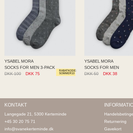
YSABEL MORA
YSABEL MORA
SOCKS FOR MEN 3-PACK
SOCKS FOR MEN
RABATKODE:
DKK 100
DKK 75
DKK 50
DKK 38
SOMMER10
KONTAKT
INFORMATI
Langegade 21, 5300 Kerteminde
Handelsbetinge
+45 30 20 75 71
Returnering
info@svanekerteminde.dk
Gavekort