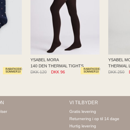
YSABEL MORA
YSABEL M
140 DEN THERMAL TIGHTS
THERMAL 
RABATKODE:
RABATKODE:
DKK 120
DKK 96
DKK 250
SOMMER10
SOMMER10
ON
VI TILBYDER
lser
Gratis levering
Returnering i op til 14 dage
Hurtig levering