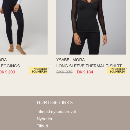
ORA
YSABEL MORA
LEGGINGS
LONG SLEEVE THERMAL T-SHIRT
RABATKODE:
RABATKODE:
DKK 200
DKK 230
DKK 184
SOMMER10
SOMMER10
HURTIGE LINKS
Tilmeld nyhedsbrevet
Nyheder
Tilbud