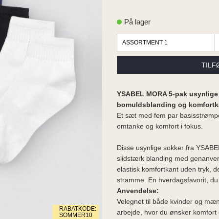
På lager
YSABEL MORA 5-pak usynlige 
bomuldsblanding og komfortk
Et sæt med fem par basisstrømpe
omtanke og komfort i fokus.
Disse usynlige sokker fra YSABEL
slidstærk blanding med genanve
elastisk komfortkant uden tryk, d
stramme. En hverdagsfavorit, du
Anvendelse:
Velegnet til både kvinder og mænd.
RABATKODE:
arbejde, hvor du ønsker komfort 
SOMMER10