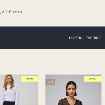
, 2 % Elastan
HURTIG LEVERING
UDSALG
UDSALG
-20%