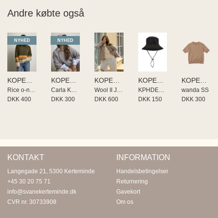
Andre købte også
NYHED
NYHED
KOPENHAKEN Dame
KOPENHAKEN Dame
KOPENHAKEN Dame
KOPENHAKEN Dame
KOPENHAKEN Dame
Rice o-neck
Carla Knit stripe T-shirt
Wool II Jacket
KPHDESSERT HAT FUNCTION
wanda SS
DKK 400
DKK 300
DKK 600
DKK 150
DKK 300
KONTAKT
INFORMATION
Langegade 21, 5300 Kerteminde
Handelsbetingelser
+45 30 20 75 71
Returnering
info@svanekerteminde.dk
Gavekort
CVR nr. 30733908
Om os