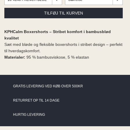
ME
EE M
BEL
A
O MODA
KPHCalm Boxershorts – Stribet komfort i bambusblød
kvalitet
Sæt med bløde og fleksible boxershorts i stribet design – perfekt
til hverdagskomfort.
Materialer:
95 % bambusviskose, 5 % elastan
GRATIS LEVERING VED KØB OVER 500KR
RETURRET OP TIL 14 DAGE
HURTIG LEVERING