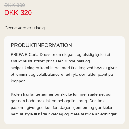
ME
DKK 800
EE M
DKK 320
BEL
A
O MODA
Denne vare er udsolgt
PRODUKTINFORMATION
PREPAIR Carla Dress er en elegant og alsidig kjole i et
smukt brunt stribet print. Den runde hals og
stolpelukningen kombineret med fine læg ved brystet giver
et feminint og velafbalanceret udtryk, der falder pænt på
kroppen.
Kjolen har lange ærmer og skjulte lommer i siderne, som
gør den både praktisk og behagelig i brug. Den løse
pasform giver god komfort dagen igennem og gør kjolen
nem at style til både hverdag og mere festlige anledninger.