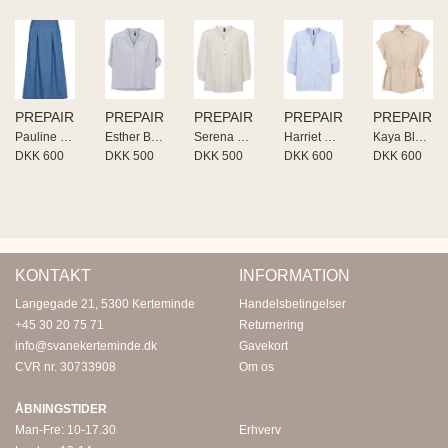
PREPAIR
PREPAIR
PREPAIR
PREPAIR
PREPAIR
Pauline Skirt
Esther Blouse
Serena Blouse
Harriet Blouse
Kaya Blouse
DKK 600
DKK 500
DKK 500
DKK 600
DKK 600
KONTAKT
INFORMATION
Langegade 21, 5300 Kerteminde
Handelsbetingelser
+45 30 20 75 71
Returnering
info@svanekerteminde.dk
Gavekort
CVR nr. 30733908
Om os
ÅBNINGSTIDER
Man-Fre: 10-17.30
Erhverv