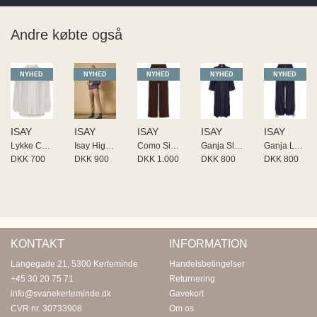
Andre købte også
NYHED
NYHED
NYHED
NYHED
NYHED
ISAY
ISAY
ISAY
ISAY
ISAY
Lykke Colar Shirt
Isay Highwaist Chino
Como Sit Twill Pant
Ganja Sleeve Dress
Ganja Loose Pant
DKK 700
DKK 900
DKK 1.000
DKK 800
DKK 800
KONTAKT
INFORMATION
Langegade 21, 5300 Kerteminde
Handelsbetingelser
+45 30 20 75 71
Returnering
info@svanekerteminde.dk
Gavekort
CVR nr. 30733908
Om os