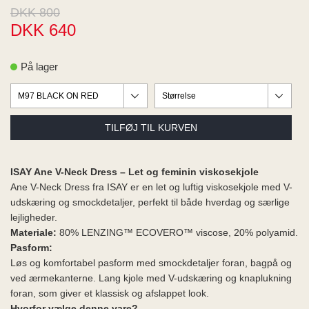
ME
DKK 800
EE M
DKK 640
BEL
A
O MODA
På lager
ISAY Ane V-Neck Dress – Let og feminin viskosekjole
Ane V-Neck Dress fra ISAY er en let og luftig viskosekjole med V-
udskæring og smockdetaljer, perfekt til både hverdag og særlige
lejligheder.
Materiale:
80% LENZING™ ECOVERO™ viscose, 20% polyamid.
Pasform:
Løs og komfortabel pasform med smockdetaljer foran, bagpå og
ved ærmekanterne. Lang kjole med V-udskæring og knaplukning
foran, som giver et klassisk og afslappet look.
Hvorfor vælge denne vare?