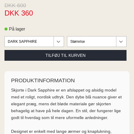
ME
DKK 600
EE M
DKK 360
BEL
A
O MODA
På lager
PRODUKTINFORMATION
Skjorte i Dark Sapphire er en afslappet og alsidig model
med et roligt, nordisk udtryk. Den dybe blå nuance giver et
elegant præg, mens det bløde materiale gør skjorten
behagelig at have på hele dagen. En stil, der fungerer lige
godt til hverdag som til mere uformelle anledninger.
Designet er enkelt med lange ærmer og knaplukning,