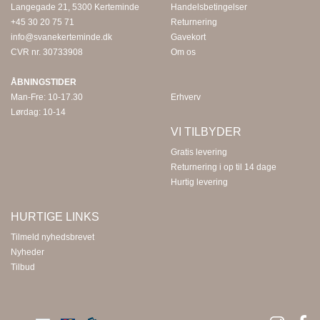
Langegade 21, 5300 Kerteminde
Handelsbetingelser
+45 30 20 75 71
Returnering
info@svanekerteminde.dk
Gavekort
CVR nr. 30733908
Om os
ÅBNINGSTIDER
Man-Fre: 10-17.30
Erhverv
Lørdag: 10-14
VI TILBYDER
Gratis levering
Returnering i op til 14 dage
Hurtig levering
HURTIGE LINKS
Tilmeld nyhedsbrevet
Nyheder
Tilbud