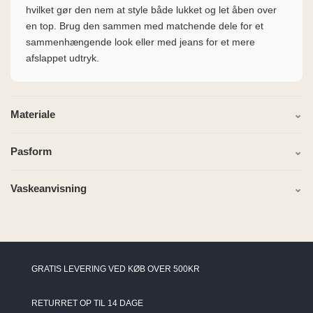
hvilket gør den nem at style både lukket og let åben over
en top. Brug den sammen med matchende dele for et
sammenhængende look eller med jeans for et mere
afslappet udtryk.
Materiale
Pasform
Vaskeanvisning
GRATIS LEVERING VED KØB OVER 500KR
RETURRET OP TIL 14 DAGE