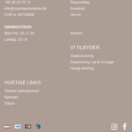
+45 30 20 75 71
Returnering
info@svanekerteminde.dk
Gavekort
CVR nr. 30733908
Om os
ÅBNINGSTIDER
Man-Fre: 10-17.30
Erhverv
Lørdag: 10-14
VI TILBYDER
Gratis levering
Returnering i op til 14 dage
Hurtig levering
HURTIGE LINKS
Tilmeld nyhedsbrevet
Nyheder
Tilbud