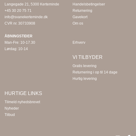
Langegade 21, 5300 Kerteminde
Handelsbetingelser
+45 30 20 75 71
Returnering
info@svanekerteminde.dk
Gavekort
CVR nr. 30733908
Om os
ÅBNINGSTIDER
Man-Fre: 10-17.30
Erhverv
Lørdag: 10-14
VI TILBYDER
Gratis levering
Returnering i op til 14 dage
Hurtig levering
HURTIGE LINKS
Tilmeld nyhedsbrevet
Nyheder
Tilbud