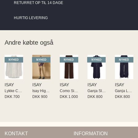
RETURRET OP TIL 14 DAGE
HURTIG LEVERING
Andre købte også
NYHED
NYHED
NYHED
NYHED
NYHED
ISAY
ISAY
ISAY
ISAY
ISAY
Lykke Colar Shirt
Isay Highwaist Chino
Como Sit Twill Pant
Ganja Sleeve Dress
Ganja Loose Pant
DKK 700
DKK 900
DKK 1.000
DKK 800
DKK 800
KONTAKT
INFORMATION