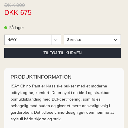
ME
DKK 900
EE M
DKK 675
BEL
A
O MODA
På lager
PRODUKTINFORMATION
ISAY Chino Pant er klassiske bukser med et moderne
udtryk og høj komfort. De er syet i en blød og strækbar
bomuldsblanding med BCI-certificering, som føles
behagelig mod huden og giver et mere ansvarligt valg i
garderoben. Det tidløse chino-design gør dem nemme at
style til både skjorte og strik.