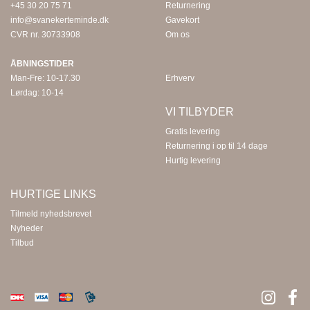
+45 30 20 75 71
Returnering
info@svanekerteminde.dk
Gavekort
CVR nr. 30733908
Om os
ÅBNINGSTIDER
Man-Fre: 10-17.30
Erhverv
Lørdag: 10-14
VI TILBYDER
Gratis levering
Returnering i op til 14 dage
Hurtig levering
HURTIGE LINKS
Tilmeld nyhedsbrevet
Nyheder
Tilbud