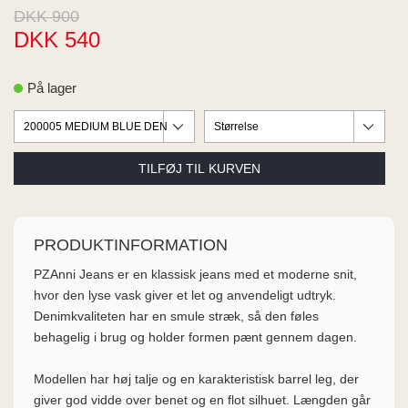
ME
DKK 900
EE M
DKK 540
BEL
A
O MODA
På lager
PRODUKTINFORMATION
PZAnni Jeans er en klassisk jeans med et moderne snit,
hvor den lyse vask giver et let og anvendeligt udtryk.
Denimkvaliteten har en smule stræk, så den føles
behagelig i brug og holder formen pænt gennem dagen.
Modellen har høj talje og en karakteristisk barrel leg, der
giver god vidde over benet og en flot silhuet. Længden går