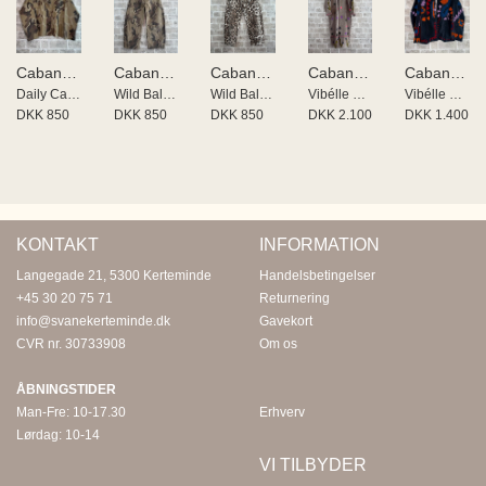
Cabana Living
Cabana Living
Cabana Living
Cabana Living
Cabana Living
Daily Cabana Living
Wild Balo buks
Wild Balo buks
Vibélle By Cabana Living
Vibélle By Cabana Living
DKK 850
DKK 850
DKK 850
DKK 2.100
DKK 1.400
KONTAKT
INFORMATION
Langegade 21, 5300 Kerteminde
Handelsbetingelser
+45 30 20 75 71
Returnering
info@svanekerteminde.dk
Gavekort
CVR nr. 30733908
Om os
ÅBNINGSTIDER
Man-Fre: 10-17.30
Erhverv
Lørdag: 10-14
VI TILBYDER