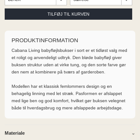
ME
EE M
BEL
A
O MODA
PRODUKTINFORMATION
Cabana Living babyfløjlsbukser i sort er et tidløst valg med
et roligt og anvendeligt udtryk. Den bløde babyfløjl giver
buksen struktur uden at virke tung, og den sorte farve gør
den nem at kombinere på tværs af garderoben.
Modellen har et klassisk femlommers design og en
behagelig linning med let stræk. Pasformen er afslappet
med lige ben og god komfort, hvilket gør buksen velegnet
både til hverdagsbrug og mere afslappede arbejdsdage.
Materiale