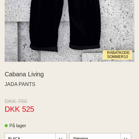
 END
ECTED
ID
MY
IGER
ME
RABATKODE:
WEEK
SOMMER10
na Living
SIA
Cabana Living
JDY
JADA PANTS
s
aard
US
DKK 700
RIM
DKK 525
PAIR
Z
På lager
 BUTTON
 de