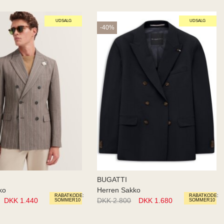
UDSALG
UDSALG
-40%
BUGATTI
ko
Herren Sakko
RABATKODE:
RABATKODE:
DKK 1.440
DKK 2.800
DKK 1.680
SOMMER10
SOMMER10