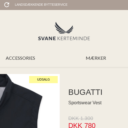
LANDSDÆKKENDE BYTTESERVICE
ACCESSORIES
MÆRKER
UDSALG
BUGATTI
Sportswear Vest
DKK 1.300
DKK 780