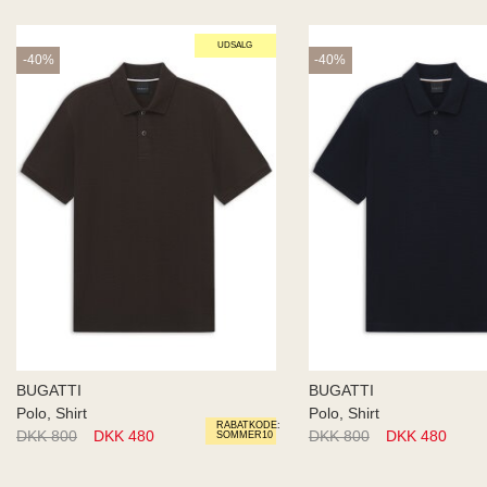
UDSALG
-40%
-40%
BUGATTI
BUGATTI
Polo, Shirt
Polo, Shirt
RABATKODE:
DKK 800
DKK 480
DKK 800
DKK 480
SOMMER10