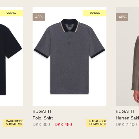
UDSALG
UDSALG
-40%
-40%
BUGATTI
BUGATTI
Polo, Shirt
Herren Sak
RABATKODE:
RABATKODE:
DKK 800
DKK 480
DKK 2.400
SOMMER10
SOMMER10