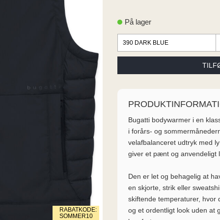
På lager
PRODUKTINFORMAT
Bugatti bodywarmer i en klassi
i forårs- og sommermånederne
velafbalanceret udtryk med ly
giver et pænt og anvendeligt l
Den er let og behagelig at ha
en skjorte, strik eller sweatshi
skiftende temperaturer, hvor
og et ordentligt look uden a
RABATKODE:
SOMMER10