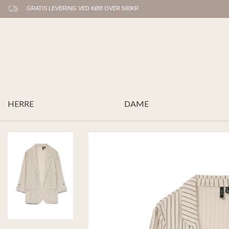
GRATIS LEVERING VED KØB OVER 500KR
HERRE
DAME