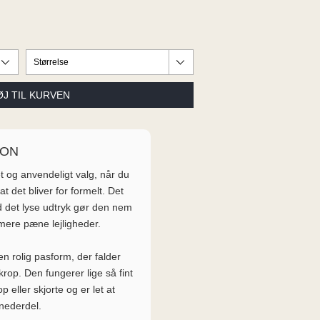
ION
et og anvendeligt valg, når du
at det bliver for formelt. Det
d det lyse udtryk gør den nem
mere pæne lejligheder.
n rolig pasform, der falder
krop. Den fungerer lige så fint
 eller skjorte og er let at
 nederdel.