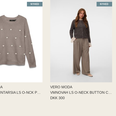
NYHED
NYHED
DA
VERO MODA
VMDOFFY INTARSIA LS O-NCK PULL
VMNOVAH LS O-NECK BUTTON CARDI
DKK 300