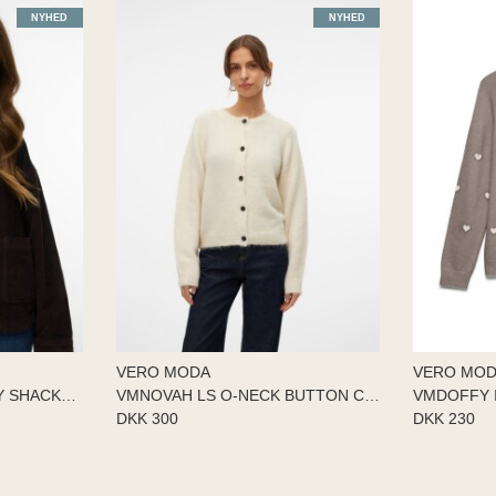
NYHED
NYHED
VERO MODA
VERO MO
VMJAMIE LS CORDUROY SHACKET MI
VMNOVAH LS O-NECK BUTTON CARDI
DKK 300
DKK 230