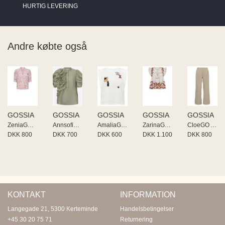
HURTIG LEVERING
Andre købte også
GOSSIA
GOSSIA
GOSSIA
GOSSIA
GOSSIA
ZeniaGO Blouse
AnnsofiGO Blouse
AmaliaGO Li Tee
ZarinaGO Blouse
CloeGO Atalie
DKK 800
DKK 700
DKK 600
DKK 1.100
DKK 800
KONTAKT
INFORMATION
Langegade 21, 5300 Kerteminde
Handelsbetingelser
+45 30 20 75 71
Returnering