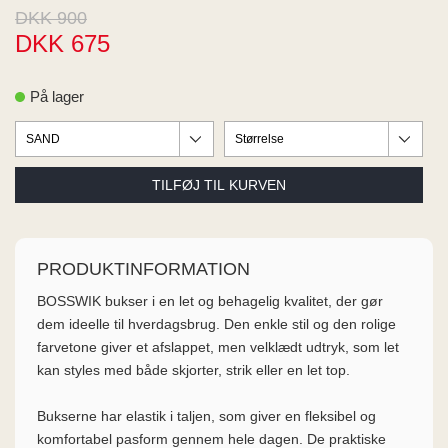
ME
DKK 900
EE M
DKK 675
BEL
A
O MODA
På lager
PRODUKTINFORMATION
BOSSWIK bukser i en let og behagelig kvalitet, der gør
dem ideelle til hverdagsbrug. Den enkle stil og den rolige
farvetone giver et afslappet, men velklædt udtryk, som let
kan styles med både skjorter, strik eller en let top.
Bukserne har elastik i taljen, som giver en fleksibel og
komfortabel pasform gennem hele dagen. De praktiske