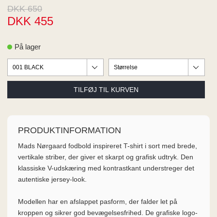
ME
DKK 650
EE M
DKK 455
BEL
A
O MODA
På lager
PRODUKTINFORMATION
Mads Nørgaard fodbold inspireret T-shirt i sort med brede,
vertikale striber, der giver et skarpt og grafisk udtryk. Den
klassiske V-udskæring med kontrastkant understreger det
autentiske jersey-look.
Modellen har en afslappet pasform, der falder let på
kroppen og sikrer god bevægelsesfrihed. De grafiske logo-