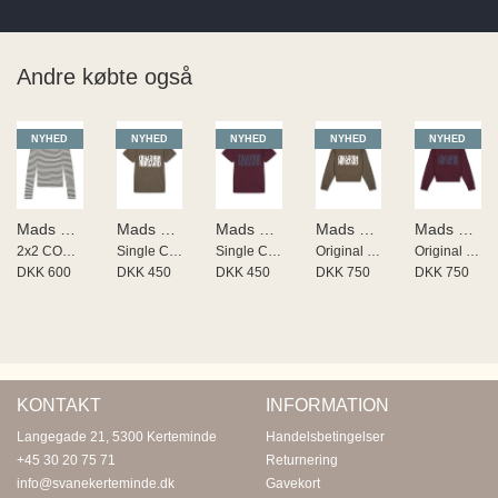
Andre købte også
NYHED
NYHED
NYHED
NYHED
NYHED
Mads Nørgaard
Mads Nørgaard
Mads Nørgaard
Mads Nørgaard
Mads Nørgaard
2x2 COTTON STRIPE TUTTI HOOD
Single Cotton Trenda P Tee
Single Cotton Trenda P Tee
Original Sweat Tilvina Sweatsh
Original Sweat Tilvina Sweatsh
DKK 600
DKK 450
DKK 450
DKK 750
DKK 750
KONTAKT
INFORMATION
Langegade 21, 5300 Kerteminde
Handelsbetingelser
+45 30 20 75 71
Returnering
info@svanekerteminde.dk
Gavekort