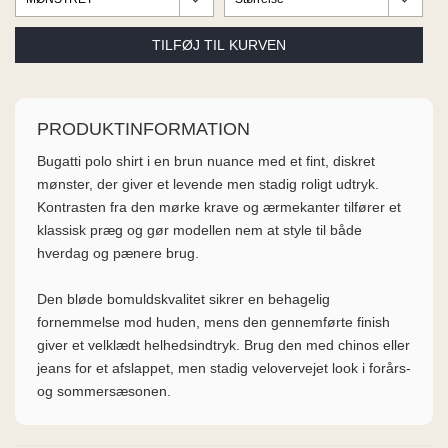
ME
EE M
BEL
A
O MODA
PRODUKTINFORMATION
Bugatti polo shirt i en brun nuance med et fint, diskret
mønster, der giver et levende men stadig roligt udtryk.
Kontrasten fra den mørke krave og ærmekanter tilfører et
klassisk præg og gør modellen nem at style til både
hverdag og pænere brug.
Den bløde bomuldskvalitet sikrer en behagelig
fornemmelse mod huden, mens den gennemførte finish
giver et velklædt helhedsindtryk. Brug den med chinos eller
jeans for et afslappet, men stadig velovervejet look i forårs-
og sommersæsonen.