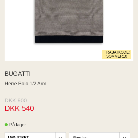
 END
ECTED
ID
MY
IGER
ME
RABATKODE:
WEEK
SOMMER10
na Living
SIA
BUGATTI
JDY
Herre Polo 1/2 Arm
s
aard
US
DKK 900
RIM
DKK 540
PAIR
Z
På lager
 BUTTON
 de