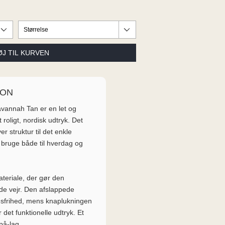
ION
vannah Tan er en let og
roligt, nordisk udtryk. Det
r struktur til det enkle
 bruge både til hverdag og
materiale, der gør den
nde vejr. Den afslappede
sfrihed, mens knaplukningen
det funktionelle udtryk. Et
på-lag.