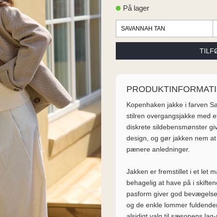
På lager
PRODUKTINFORMAT
Kopenhaken jakke i farven Sa
stilren overgangsjakke med et 
diskrete sildebensmønster give
design, og gør jakken nem at
pænere anledninger.
Jakken er fremstillet i et let 
behagelig at have på i skifte
pasform giver god bevægelse
og de enkle lommer fuldender 
alsidigt valg til sæsonens lag-