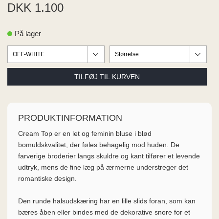
ME
DKK 1.100
EE M
BEL
På lager
A
O MODA
PRODUKTINFORMATION
Cream Top er en let og feminin bluse i blød
bomuldskvalitet, der føles behagelig mod huden. De
farverige broderier langs skuldre og kant tilfører et levende
udtryk, mens de fine læg på ærmerne understreger det
romantiske design.
Den runde halsudskæring har en lille slids foran, som kan
bæres åben eller bindes med de dekorative snore for et