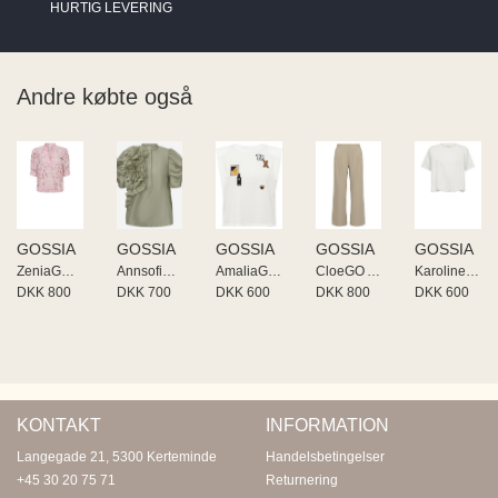
HURTIG LEVERING
Andre købte også
GOSSIA
GOSSIA
GOSSIA
GOSSIA
GOSSIA
ZeniaGO Blouse
AnnsofiGO Blouse
AmaliaGO Li Tee
CloeGO Atalie
KarolineGO Tee
DKK 800
DKK 700
DKK 600
DKK 800
DKK 600
KONTAKT
INFORMATION
Langegade 21, 5300 Kerteminde
Handelsbetingelser
+45 30 20 75 71
Returnering