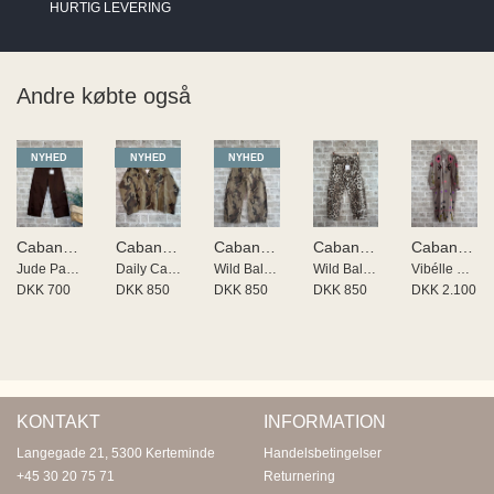
HURTIG LEVERING
Andre købte også
NYHED
NYHED
NYHED
Cabana Living
Cabana Living
Cabana Living
Cabana Living
Cabana Living
Jude Pants
Daily Cabana Living
Wild Balo buks
Wild Balo buks
Vibélle By Cabana Living
DKK 700
DKK 850
DKK 850
DKK 850
DKK 2.100
KONTAKT
INFORMATION
Langegade 21, 5300 Kerteminde
Handelsbetingelser
+45 30 20 75 71
Returnering