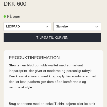
ME
DKK 600
EE M
BEL
På lager
A
O MODA
PRODUKTINFORMATION
Shorts
i en blød bomuldskvalitet med et markant
leopardprint, der giver et moderne og personligt udtryk.
Den klassiske linning med knap og lynlås kombineret med
den let løse pasform gør dem både komfortable og
nemme at style.
Brug shortsene med en enkel T-shirt, skjorte eller let strik