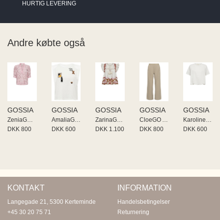
HURTIG LEVERING
Andre købte også
GOSSIA
GOSSIA
GOSSIA
GOSSIA
GOSSIA
ZeniaGO Blouse
AmaliaGO Li Tee
ZarinaGO Blouse
CloeGO Atalie
KarolineGO Tee
DKK 800
DKK 600
DKK 1.100
DKK 800
DKK 600
KONTAKT
INFORMATION
Langegade 21, 5300 Kerteminde
Handelsbetingelser
+45 30 20 75 71
Returnering