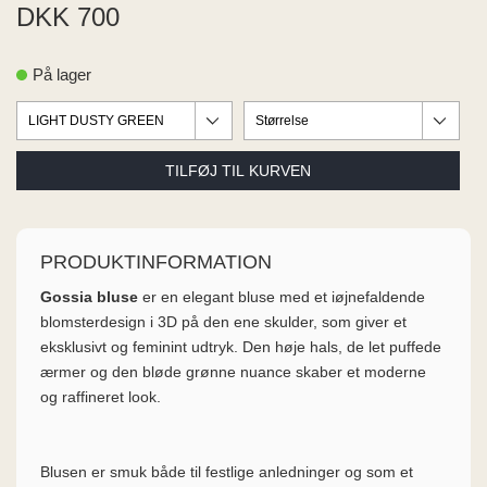
ME
DKK 700
EE M
BEL
På lager
A
O MODA
PRODUKTINFORMATION
Gossia bluse
er en elegant bluse med et iøjnefaldende
blomsterdesign i 3D på den ene skulder, som giver et
eksklusivt og feminint udtryk. Den høje hals, de let puffede
ærmer og den bløde grønne nuance skaber et moderne
og raffineret look.
Blusen er smuk både til festlige anledninger og som et