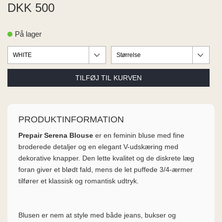
ME
DKK 500
EE M
BEL
På lager
A
O MODA
PRODUKTINFORMATION
Prepair Serena Blouse
er en feminin bluse med fine
broderede detaljer og en elegant V-udskæring med
dekorative knapper. Den lette kvalitet og de diskrete læg
foran giver et blødt fald, mens de let puffede 3/4-ærmer
tilfører et klassisk og romantisk udtryk.
Blusen er nem at style med både jeans, bukser og