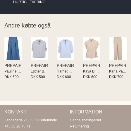
HURTIG LEVERING
Andre købte også
PREPAIR
PREPAIR
PREPAIR
PREPAIR
PREPAIR
Pauline Skirt
Esther Blouse
Harriet Blouse
Kaya Blouse
Karla Pants
DKK 600
DKK 500
DKK 600
DKK 600
DKK 700
KONTAKT
INFORMATION
Langegade 21, 5300 Kerteminde
Handelsbetingelser
+45 30 20 75 71
Returnering