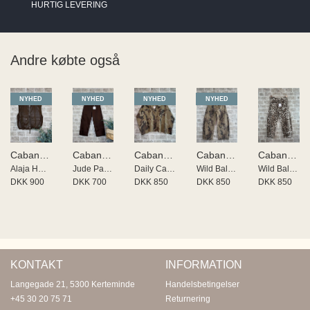
HURTIG LEVERING
Andre købte også
NYHED
NYHED
NYHED
NYHED
Cabana Living
Cabana Living
Cabana Living
Cabana Living
Cabana Living
Alaja HR Vest
Jude Pants
Daily Cabana Living
Wild Balo buks
Wild Balo buks
DKK 900
DKK 700
DKK 850
DKK 850
DKK 850
KONTAKT
INFORMATION
Langegade 21, 5300 Kerteminde
Handelsbetingelser
+45 30 20 75 71
Returnering