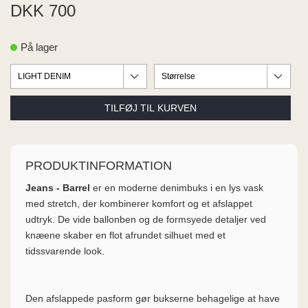
ME
DKK 700
EE M
BEL
På lager
A
O MODA
PRODUKTINFORMATION
Jeans - Barrel
er en moderne denimbuks i en lys vask
med stretch, der kombinerer komfort og et afslappet
udtryk. De vide ballonben og de formsyede detaljer ved
knæene skaber en flot afrundet silhuet med et
tidssvarende look.
Den afslappede pasform gør bukserne behagelige at have