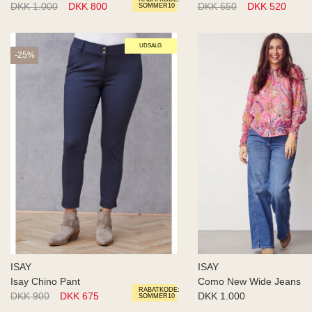
DKK 1.000
DKK 800
DKK 650
DKK 520
SOMMER10
UDSALG
-25%
ISAY
ISAY
Isay Chino Pant
Como New Wide Jeans
RABATKODE:
DKK 900
DKK 675
DKK 1.000
SOMMER10