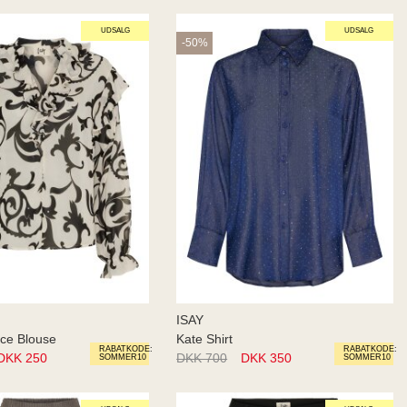
UDSALG
UDSALG
-50%
ISAY
nce Blouse
Kate Shirt
RABATKODE:
RABATKODE:
DKK 250
DKK 700
DKK 350
SOMMER10
SOMMER10