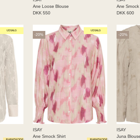
Ane Loose Blouse
Ane Smock
DKK 550
DKK 600
UDSALG
UDSALG
-20%
-20%
ISAY
ISAY
Ane Smock Shirt
Juna Blous
RABATKODE:
RABATKODE: