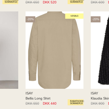
DKK 650
DKK 520
DKK 600
SOMMER10
SOMMER10
UDSALG
-20%
-20%
ISAY
ISAY
Bellis Long Shirt
Klaudia Skir
RABATKODE:
DKK 550
DKK 440
DKK 900
SOMMER10