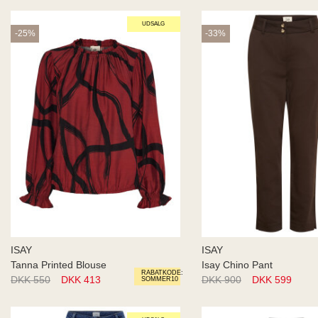
UDSALG
-25%
-33%
ISAY
ISAY
Tanna Printed Blouse
Isay Chino Pant
RABATKODE:
DKK 550
DKK 413
DKK 900
DKK 599
SOMMER10