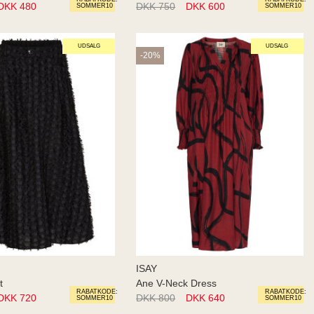
DKK 480
DKK 750
DKK 600
SOMMER10
SOMMER10
UDSALG
UDSALG
-20%
ISAY
t
Ane V-Neck Dress
RABATKODE:
RABATKODE:
DKK 720
DKK 800
DKK 640
SOMMER10
SOMMER10