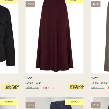
UDSALG
UDSALG
-50%
-50%
ISAY
ISAY
Josia Skirt
Jessi Basic
RABATKODE:
RABATKODE:
DKK 600
DKK 300
DKK 650
SOMMER10
SOMMER10
UDSALG
UDSALG
-20%
-25%