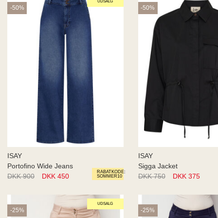
UDSALG
-50%
-50%
ISAY
ISAY
Portofino Wide Jeans
Sigga Jacket
RABATKODE:
DKK 900
DKK 450
DKK 750
DKK 375
SOMMER10
UDSALG
-25%
-25%