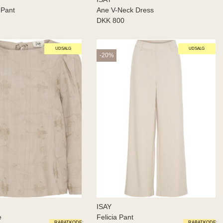
 Pant
Ane V-Neck Dress
DKK 800
UDSALG
UDSALG
-20%
ISAY
e
Felicia Pant
RABATKODE:
RABATKODE: