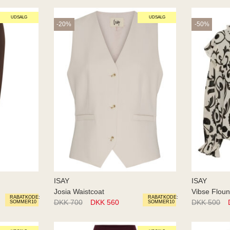
UDSALG
UDSALG
-20%
-50%
ISAY
ISAY
Josia Waistcoat
Vibse Flou
RABATKODE:
RABATKODE:
DKK 700
DKK 560
DKK 500
SOMMER10
SOMMER10