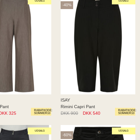
UDSALG
UDSALG
-40%
ISAY
 Pant
Rimini Capri Pant
RABATKODE:
RABATKODE:
DKK 325
DKK 900
DKK 540
SOMMER10
SOMMER10
UDSALG
UDSALG
-60%