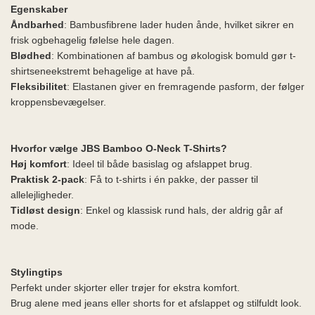
Egenskaber
Åndbarhed
: Bambusfibrene lader huden ånde, hvilket sikrer en
frisk ogbehagelig følelse hele dagen.
Blødhed
: Kombinationen af bambus og økologisk bomuld gør t-
shirtseneekstremt behagelige at have på.
Fleksibilitet
: Elastanen giver en fremragende pasform, der følger
kroppensbevægelser.
Hvorfor vælge JBS Bamboo O-Neck T-Shirts?
Høj komfort
: Ideel til både basislag og afslappet brug.
Praktisk 2-pack
: Få to t-shirts i én pakke, der passer til
allelejligheder.
Tidløst design
: Enkel og klassisk rund hals, der aldrig går af
mode.
Stylingtips
Perfekt under skjorter eller trøjer for ekstra komfort.
Brug alene med jeans eller shorts for et afslappet og stilfuldt look.