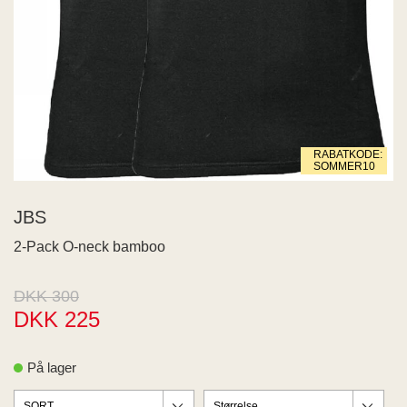
 END
ECTED
ID
MY
IGER
ME
RABATKODE:
WEEK
SOMMER10
na Living
SIA
JBS
JDY
2-Pack O-neck bamboo
s
aard
US
DKK 300
RIM
DKK 225
PAIR
Z
På lager
 BUTTON
 de