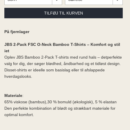
ME
EE M
BEL
A
O MODA
På fjernlager
JBS 2-Pack FSC O-Neck Bamboo T-Shirts – Komfort og stil
iet
Oplev JBS Bamboo 2-Pack T-shirts med rund hals – detperfekte
valg for dig, der søger blødhed, åndbarhed og et tidløst design.
Disset-shirts er ideelle som basislag eller til afslappede
hverdagslooks.
Materiale
:
65% viskose (bambus),30 % bomuld (økologisk), 5 % elastan
Den perfekte kombination af blødt og strækbart materiale for
optimal komfort.