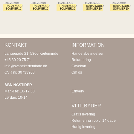
DKK 700
DKK 700
DKK 140
DKK 300
DKK 300
RABATKODE:
RABATKODE:
RABATKODE:
RABATKODE:
RABATKODE:
DKK 525
DKK 525
DKK 105
DKK 240
DKK 240
SOMMER10
SOMMER10
SOMMER10
SOMMER10
SOMMER10
KONTAKT
INFORMATION
Langegade 21, 5300 Kerteminde
Handelsbetingelser
+45 30 20 75 71
Returnering
info@svanekerteminde.dk
Gavekort
CVR nr. 30733908
Om os
ÅBNINGSTIDER
Man-Fre: 10-17.30
Erhverv
Lørdag: 10-14
VI TILBYDER
Gratis levering
Returnering i op til 14 dage
Hurtig levering