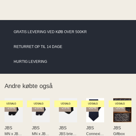
GRATIS LEVERING VED KØB OVER 500KR
RETURRET OP TIL 14 DAGE
HURTIG LEVERING
Andre købte også
UDSALG
UDSALG
UDSALG
UDSALG
UDSALG
-25%
-25%
-25%
-20%
-20%
JBS
JBS
JBS
JBS
JBS
MN x JBS of DK 5-pack giftbox
MN x JBS of DK 5-pack giftbox
JBS briefs with fly original
Connexion - Woven 54 7CM
Giftbox