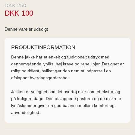
ME
DKK 250
EE M
DKK 100
BEL
A
O MODA
Denne vare er udsolgt
PRODUKTINFORMATION
Denne jakke har et enkelt og funktionelt udtryk med
gennemgående lynlås, høj krave og rene linjer. Designet er
roligt og tidløst, hvilket gør den nem at indpasse i en
afslappet hverdagsgarderobe.
Jakken er velegnet som let overtøj eller som et ekstra lag
på køligere dage. Den afslappede pasform og de diskrete
lynlåslommer giver en god balance mellem komfort og
anvendelighed.