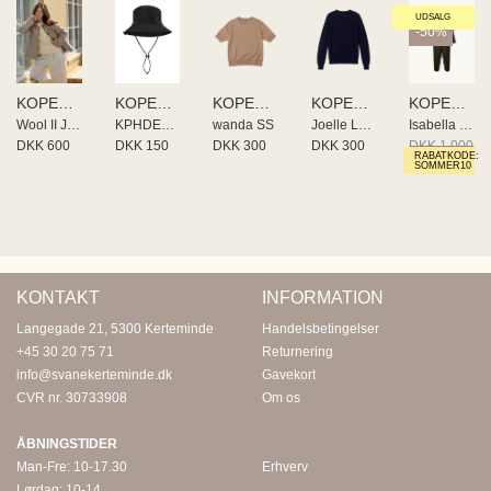
UDSALG
-50%
KOPENHAKEN Dame
KOPENHAKEN Dame
KOPENHAKEN Dame
KOPENHAKEN Dame
KOPENHAKEN Dame
Wool II Jacket
KPHDESSERT HAT FUNCTION
wanda SS
Joelle Long sleeve
Isabella lll Jumpsuit
DKK 600
DKK 150
DKK 300
DKK 300
DKK 1.000
RABATKODE:
DKK 500
SOMMER10
KONTAKT
INFORMATION
Langegade 21, 5300 Kerteminde
Handelsbetingelser
+45 30 20 75 71
Returnering
info@svanekerteminde.dk
Gavekort
CVR nr. 30733908
Om os
ÅBNINGSTIDER
Man-Fre: 10-17.30
Erhverv
Lørdag: 10-14