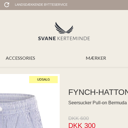
LANDSDÆKKENDE BYTTESERVICE
ACCESSORIES
MÆRKER
UDSALG
FYNCH-HATTO
Seersucker Pull-on Bermuda
DKK 600
DKK 300