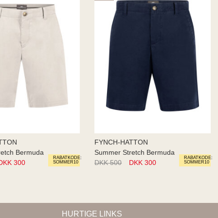
TTON
FYNCH-HATTON
retch Bermuda
Summer Stretch Bermuda
RABATKODE:
RABATKODE:
DKK 300
DKK 500
DKK 300
SOMMER10
SOMMER10
HURTIGE LINKS