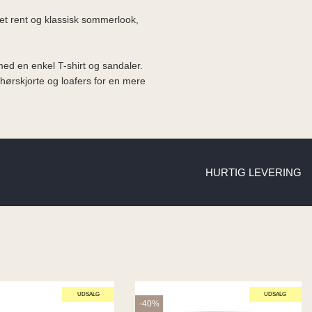
 et rent og klassisk sommerlook,
d en enkel T-shirt og sandaler.
rskjorte og loafers for en mere
HURTIG LEVERING
UDSALG
UDSALG
-40%