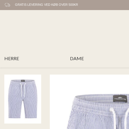
GRATIS LEVERING VED KØB OVER 500KR
HERRE
DAME