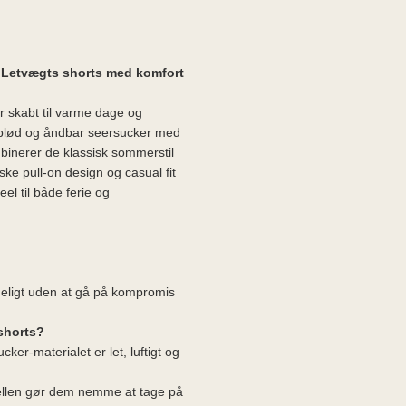
 Letvægts shorts med komfort
r skabt til varme dage og
i blød og åndbar seersucker med
ombinerer de klassisk sommerstil
ke pull-on design og casual fit
el til både ferie og
geligt uden at gå på kompromis
shorts?
ker-materialet er let, luftigt og
llen gør dem nemme at tage på