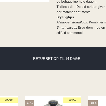
og behagelige hele dagen.
Tidløs stil
– De blå striber giver
der matcher det meste.
Stylingtips
Afslappet strandlook:
Kombinér me
Smart casual:
Brug dem med en hø
stilfuld sommerstil.
RETURRET OP TIL 14 DAGE
UDSALG
UDSALG
-40%
-40%