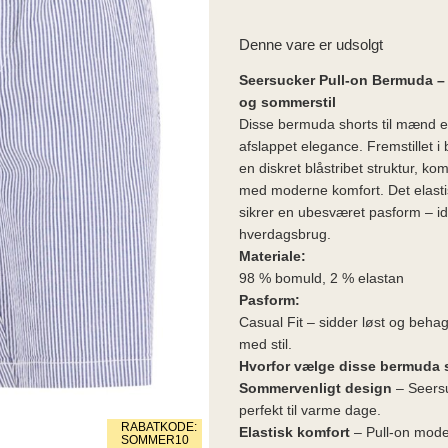
Denne vare er udsolgt
Seersucker Pull-on Bermuda –
og sommerstil
Disse bermuda shorts til mænd e
afslappet elegance. Fremstillet 
en diskret blåstribet struktur, k
med moderne komfort. Det elastis
sikrer en ubesværet pasform – ide
hverdagsbrug.
Materiale:
98 % bomuld, 2 % elastan
Pasform:
Casual Fit – sidder løst og beha
med stil.
Hvorfor vælge disse bermuda 
Sommervenligt design
– Seersuc
perfekt til varme dage.
RABATKODE:
Elastisk komfort
– Pull-on mode
SOMMER10