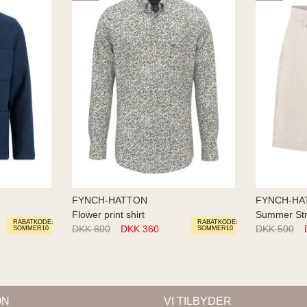
FYNCH-HATTON
FYNCH-HA
Flower print shirt
Summer St
RABATKODE:
RABATKODE:
DKK 600
DKK 360
DKK 500
SOMMER10
SOMMER10
ON
VI TILBYDER