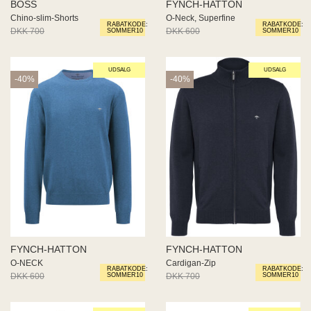
BOSS
FYNCH-HATTON
Chino-slim-Shorts
O-Neck, Superfine
RABATKODE:
RABATKODE:
DKK 700
DKK 350
DKK 600
DKK 360
SOMMER10
SOMMER10
UDSALG
UDSALG
-40%
-40%
FYNCH-HATTON
FYNCH-HATTON
O-NECK
Cardigan-Zip
RABATKODE:
RABATKODE:
DKK 600
DKK 360
DKK 700
DKK 420
SOMMER10
SOMMER10