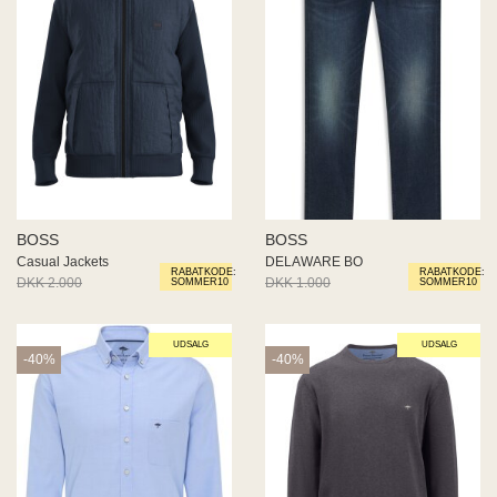
BOSS
BOSS
Casual Jackets
DELAWARE BO
RABATKODE:
RABATKODE:
DKK 2.000
DKK 1.000
DKK 1.000
DKK 500
SOMMER10
SOMMER10
UDSALG
UDSALG
-40%
-40%