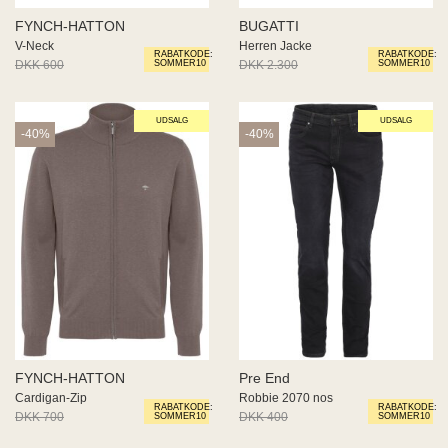
FYNCH-HATTON
BUGATTI
V-Neck
Herren Jacke
RABATKODE:
RABATKODE:
DKK 600
DKK 360
DKK 2.300
DKK 1.380
SOMMER10
SOMMER10
UDSALG
UDSALG
-40%
-40%
FYNCH-HATTON
Pre End
Cardigan-Zip
Robbie 2070 nos
RABATKODE:
RABATKODE:
DKK 700
DKK 420
DKK 400
DKK 240
SOMMER10
SOMMER10