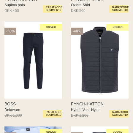
Supima polo
Oxford Shirt
RABATKODE:
RABATKODE:
DKK 450
DKK 270
DKK 500
DKK 300
SOMMER10
SOMMER10
UDSALG
UDSALG
-50%
-40%
BOSS
FYNCH-HATTON
Delaware
Hybrid Vest, Nylon
RABATKODE:
RABATKODE:
DKK 1.000
DKK 500
DKK 1.200
DKK 720
SOMMER10
SOMMER10
UDSALG
UDSALG