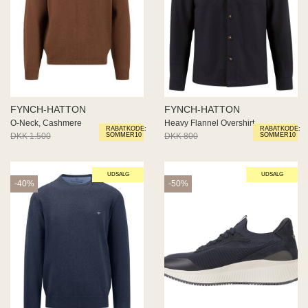
FYNCH-HATTON
FYNCH-HATTON
O-Neck, Cashmere
Heavy Flannel Overshirt
RABATKODE:
RABATKODE:
DKK 1.500
DKK 900
DKK 800
DKK 480
SOMMER10
SOMMER10
UDSALG
UDSALG
-40%
-50%