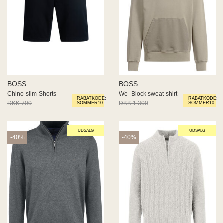
BOSS
BOSS
Chino-slim-Shorts
We_Block sweat-shirt
RABATKODE:
RABATKODE:
DKK 700
DKK 350
DKK 1.300
DKK 650
SOMMER10
SOMMER10
UDSALG
UDSALG
-40%
-40%