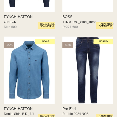
FYNCH-HATTON
BOSS
O-NECK
TTNM EVO_Slon_knrsd
RABATKODE:
RABATKODE:
DKK 600
DKK 360
DKK 1.600
DKK 800
SOMMER10
SOMMER10
UDSALG
UDSALG
-40%
-40%
FYNCH-HATTON
Pre End
Denim Shirt, B.D., 1/1
Robbie 2024 NOS
RABATKODE:
RABATKODE: