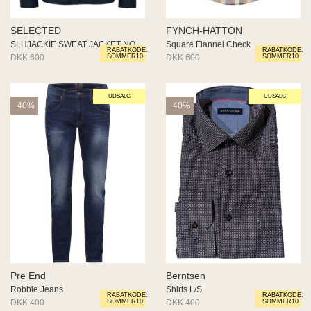
SELECTED
FYNCH-HATTON
SLHJACKIE SWEAT JACKET NOOS
Square Flannel Check
RABATKODE:
RABATKODE:
DKK 600
DKK 450
DKK 600
DKK 360
SOMMER10
SOMMER10
UDSALG
UDSALG
-40%
-40%
Pre End
Berntsen
Robbie Jeans
Shirts L/S
RABATKODE:
RABATKODE:
DKK 400
DKK 240
DKK 400
DKK 240
SOMMER10
SOMMER10