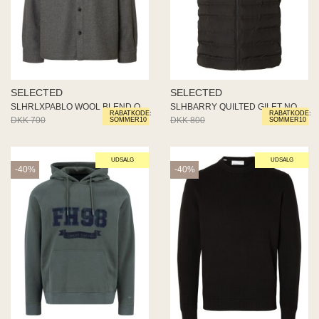
SELECTED
SELECTED
SLHRLXPABLO WOOL BLEND OVERSHI
SLHBARRY QUILTED GILET NOOS
RABATKODE:
RABATKODE:
DKK 700
DKK 420
DKK 800
DKK 480
SOMMER10
SOMMER10
UDSALG
UDSALG
-40%
-40%