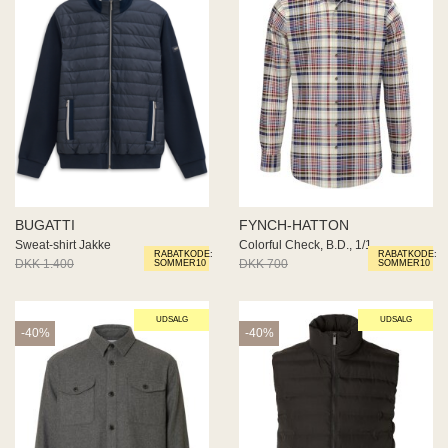
BUGATTI
FYNCH-HATTON
Sweat-shirt Jakke
Colorful Check, B.D., 1/1
RABATKODE:
RABATKODE:
DKK 1.400
DKK 840
DKK 700
DKK 420
SOMMER10
SOMMER10
UDSALG
UDSALG
-40%
-40%