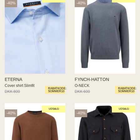
-40%
-40%
ETERNA
FYNCH-HATTON
Cover shirt Slimfit
O-NECK
RABATKODE:
RABATKODE:
DKK 800
DKK 480
DKK 600
DKK 360
SOMMER10
SOMMER10
UDSALG
UDSALG
-40%
-40%