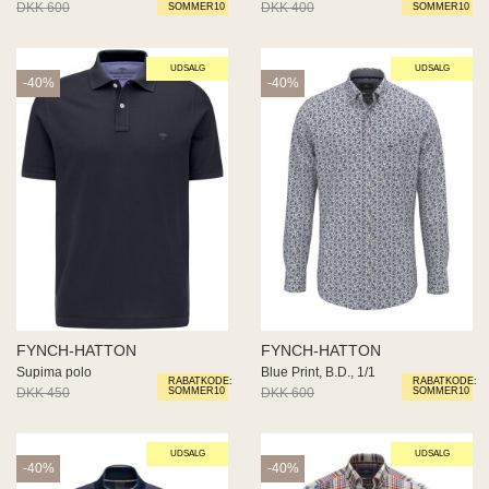
DKK 600
DKK 360
DKK 400
DKK 240
SOMMER10
SOMMER10
UDSALG
UDSALG
-40%
-40%
FYNCH-HATTON
FYNCH-HATTON
Supima polo
Blue Print, B.D., 1/1
RABATKODE:
RABATKODE:
DKK 450
DKK 270
DKK 600
DKK 360
SOMMER10
SOMMER10
UDSALG
UDSALG
-40%
-40%