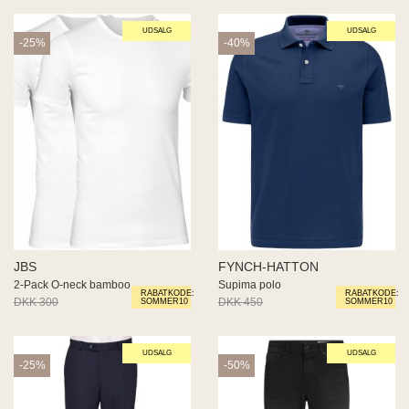
UDSALG
UDSALG
-25%
-40%
JBS
FYNCH-HATTON
2-Pack O-neck bamboo
Supima polo
RABATKODE:
RABATKODE:
DKK 300
DKK 225
DKK 450
DKK 270
SOMMER10
SOMMER10
UDSALG
UDSALG
-25%
-50%