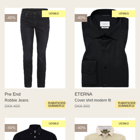
UDSALG
UDSALG
-40%
-40%
Pre End
ETERNA
Robbie Jeans
Cover shirt modern fit
RABATKODE:
RABATKODE:
DKK 400
DKK 240
DKK 800
DKK 480
SOMMER10
SOMMER10
UDSALG
UDSALG
-40%
-40%