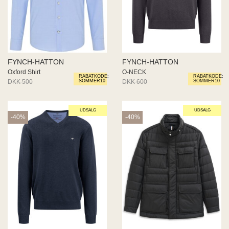
FYNCH-HATTON
FYNCH-HATTON
Oxford Shirt
O-NECK
RABATKODE:
RABATKODE:
DKK 500
DKK 300
DKK 600
DKK 360
SOMMER10
SOMMER10
UDSALG
UDSALG
-40%
-40%