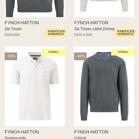
FYNCH-HATTON
FYNCH-HATTON
Zip Troyer
Zip Troyer, cable,Doneg
RABATKODE:
RABATKODE:
DKK 650
DKK 390
DKK 1.000
DKK 600
SOMMER10
SOMMER10
UDSALG
UDSALG
-40%
-40%
FYNCH-HATTON
FYNCH-HATTON
Supima polo
V-Neck