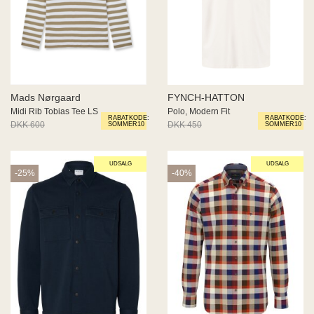
Mads Nørgaard
FYNCH-HATTON
Midi Rib Tobias Tee LS
Polo, Modern Fit
RABATKODE:
RABATKODE:
DKK 600
DKK 450
DKK 450
DKK 270
SOMMER10
SOMMER10
UDSALG
UDSALG
-25%
-40%