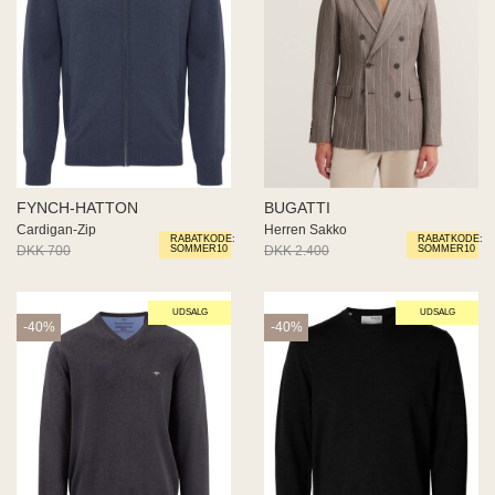
FYNCH-HATTON
BUGATTI
Cardigan-Zip
Herren Sakko
RABATKODE:
RABATKODE:
DKK 700
DKK 420
DKK 2.400
DKK 1.440
SOMMER10
SOMMER10
UDSALG
UDSALG
-40%
-40%