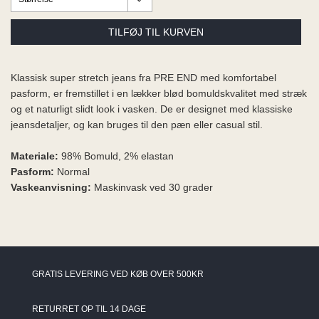
ME
EE M
BEL
A
O MODA
Klassisk super stretch jeans fra PRE END med komfortabel
pasform, er fremstillet i en lækker blød bomuldskvalitet med stræk
og et naturligt slidt look i vasken. De er designet med klassiske
jeansdetaljer, og kan bruges til den pæn eller casual stil.
Materiale:
98% Bomuld, 2% elastan
Pasform:
Normal
Vaskeanvisning:
Maskinvask ved 30 grader
GRATIS LEVERING VED KØB OVER 500KR
RETURRET OP TIL 14 DAGE