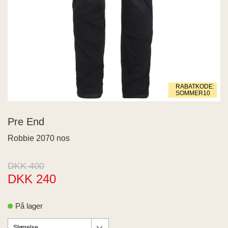
 END
ECTED
ID
MY
IGER
ME
RABATKODE:
WEEK
SOMMER10
na Living
SIA
Pre End
JDY
Robbie 2070 nos
s
aard
US
DKK 400
RIM
DKK 240
PAIR
Z
På lager
 BUTTON
 de