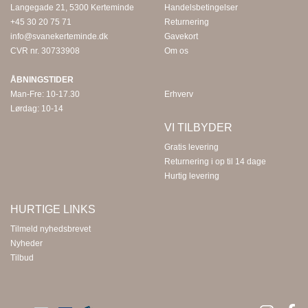
Langegade 21, 5300 Kerteminde
Handelsbetingelser
+45 30 20 75 71
Returnering
info@svanekerteminde.dk
Gavekort
CVR nr. 30733908
Om os
ÅBNINGSTIDER
Man-Fre: 10-17.30
Erhverv
Lørdag: 10-14
VI TILBYDER
Gratis levering
Returnering i op til 14 dage
Hurtig levering
HURTIGE LINKS
Tilmeld nyhedsbrevet
Nyheder
Tilbud