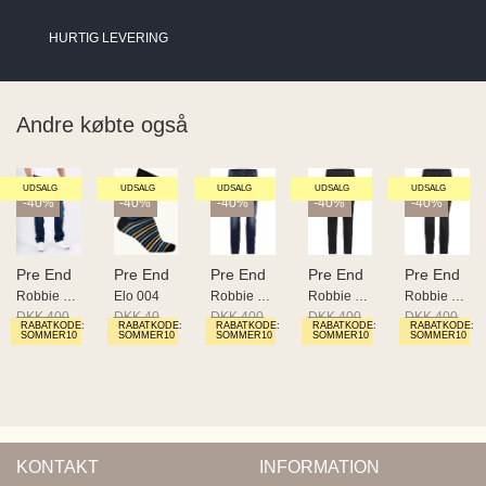
HURTIG LEVERING
Andre købte også
UDSALG
UDSALG
UDSALG
UDSALG
UDSALG
-40%
-40%
-40%
-40%
-40%
Pre End
Pre End
Pre End
Pre End
Pre End
Robbie 2024
Elo 004
Robbie 2024 NOS
Robbie Jeans
Robbie Jeans
DKK 400
DKK 40
DKK 400
DKK 400
DKK 400
RABATKODE:
RABATKODE:
RABATKODE:
RABATKODE:
RABATKODE:
DKK 240
DKK 24
DKK 240
DKK 240
DKK 240
SOMMER10
SOMMER10
SOMMER10
SOMMER10
SOMMER10
KONTAKT
INFORMATION