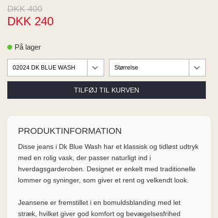
ME
DKK 400
EE M
DKK 240
BEL
A
O MODA
På lager
PRODUKTINFORMATION
Disse jeans i Dk Blue Wash har et klassisk og tidløst udtryk
med en rolig vask, der passer naturligt ind i
hverdagsgarderoben. Designet er enkelt med traditionelle
lommer og syninger, som giver et rent og velkendt look.
Jeansene er fremstillet i en bomuldsblanding med let
stræk, hvilket giver god komfort og bevægelsesfrihed